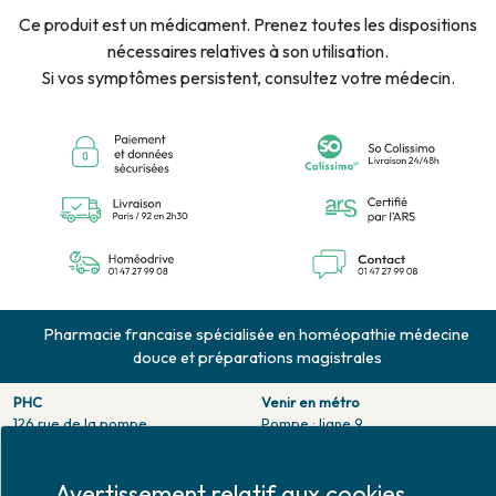
Ce produit est un médicament. Prenez toutes les dispositions
nécessaires relatives à son utilisation.
Si vos symptômes persistent, consultez votre médecin.
Pharmacie francaise spécialisée en homéopathie médecine
douce et préparations magistrales
PHC
Venir en métro
126 rue de la pompe
Pompe : ligne 9.
75116 PARIS
Trocadero : ligne 6/9.
Tél. 01 47 27 99 08
Victor hugo : ligne 2.
Fax. 01 47 55 03 61
Avertissement relatif aux cookies