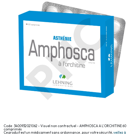
Code : 3400932021062 - Visuel non contractuel - AMPHOSCA A L'ORCHITINE 60
comprimés
Ce produit est un médicament sans ordonnance , pour votre sécurité,
veillez à