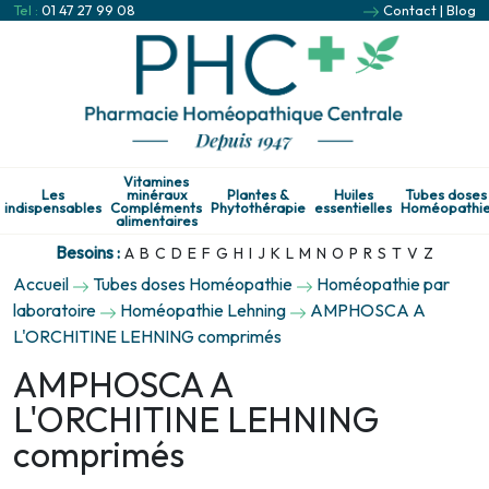
Tel :
01 47 27 99 08
Contact
|
Blog
Vitamines
Les
minéraux
Plantes &
Huiles
Tubes doses
indispensables
Compléments
Phytothérapie
essentielles
Homéopathi
alimentaires
Besoins :
A
B
C
D
E
F
G
H
I
J
K
L
M
N
O
P
R
S
T
V
Z
Accueil
Tubes doses Homéopathie
Homéopathie par
laboratoire
Homéopathie Lehning
AMPHOSCA A
L'ORCHITINE LEHNING comprimés
AMPHOSCA A
L'ORCHITINE LEHNING
comprimés