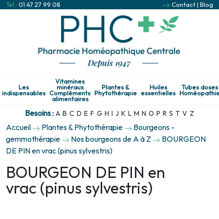
Tel :
01 47 27 99 08
Contact
|
Blog
Vitamines
Les
minéraux
Plantes &
Huiles
Tubes doses
indispensables
Compléments
Phytothérapie
essentielles
Homéopathi
alimentaires
Besoins :
A
B
C
D
E
F
G
H
I
J
K
L
M
N
O
P
R
S
T
V
Z
Accueil
Plantes & Phytothérapie
Bourgeons -
gemmothérapie
Nos bourgeons de A à Z
BOURGEON
DE PIN en vrac (pinus sylvestris)
BOURGEON DE PIN en
vrac (pinus sylvestris)