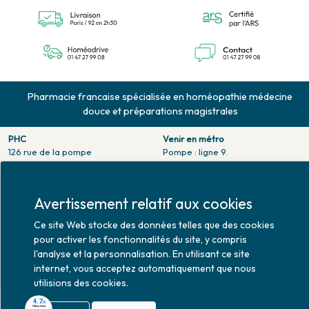
Pharmacie francaise spécialisée en homéopathie médecine
douce et préparations magistrales
PHC
Venir en métro
126 rue de la pompe
Pompe : ligne 9.
75116 PARIS
Trocadero : ligne 6/9.
Tél. 01 47 27 99 08
Victor hugo : ligne 2.
Fax. 01 47 55 03 61
Avertissement relatif aux cookies
Venir en bus
Horaires d'ouverture
Jean Monet : ligne 52.
Ce site Web stocke des données telles que des cookies
Lundi : 10h30 - 20h00
pour activer les fonctionnalités du site, y compris
Mardi au vendredi : 9h00 -
l'analyse et la personnalisation. En utilisant ce site
20h00
internet, vous acceptez automatiquement que nous
Samedi : 9h30 - 20h00
utilisions des cookies.