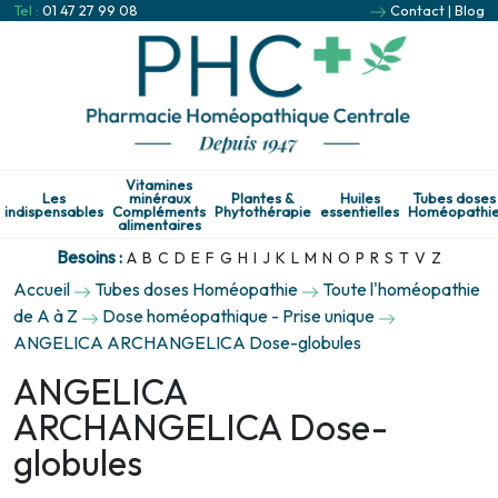
Tel :
01 47 27 99 08
Contact
|
Blog
Vitamines
Les
minéraux
Plantes &
Huiles
Tubes doses
indispensables
Compléments
Phytothérapie
essentielles
Homéopathi
alimentaires
Besoins :
A
B
C
D
E
F
G
H
I
J
K
L
M
N
O
P
R
S
T
V
Z
Accueil
Tubes doses Homéopathie
Toute l'homéopathie
de A à Z
Dose homéopathique - Prise unique
ANGELICA ARCHANGELICA Dose-globules
ANGELICA
ARCHANGELICA Dose-
globules