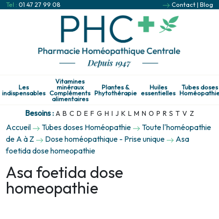
Tel :
01 47 27 99 08
Contact
|
Blog
Vitamines
Les
minéraux
Plantes &
Huiles
Tubes doses
indispensables
Compléments
Phytothérapie
essentielles
Homéopathi
alimentaires
Besoins :
A
B
C
D
E
F
G
H
I
J
K
L
M
N
O
P
R
S
T
V
Z
Accueil
Tubes doses Homéopathie
Toute l'homéopathie
de A à Z
Dose homéopathique - Prise unique
Asa
foetida dose homeopathie
Asa foetida dose
homeopathie