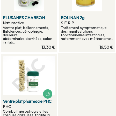
ELUSANES CHARBON
BOLINAN 2g
Naturactive
S.E.R.P.
Ventre plat, ballonnements,
Traitement symptomatique
flatulences, aérophagie,
des manifestations
douleurs
fonctionnelles intestinales,
abdominales,diarrhées, colon
notamment avec météorisme...
irritab...
13,30 €
16,50 €
Ventre plat pharmacie PHC
PHC
Combat l'aérophagie et les
coliques gazeuses, facilite la