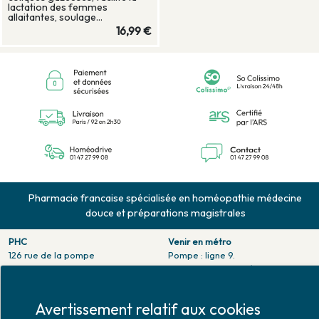
lactation des femmes
allaitantes, soulage...
16,99 €
Pharmacie francaise spécialisée en homéopathie médecine
douce et préparations magistrales
PHC
Venir en métro
126 rue de la pompe
Pompe : ligne 9.
75116 PARIS
Trocadero : ligne 6/9.
Tél. 01 47 27 99 08
Victor hugo : ligne 2.
Fax. 01 47 55 03 61
Avertissement relatif aux cookies
Venir en bus