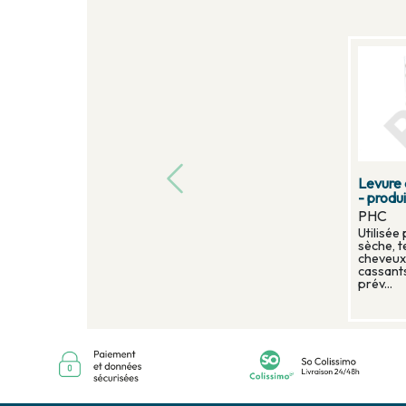
Levure
- produ
PHC
Utilisée
sèche, t
cheveux
cassants
prév...