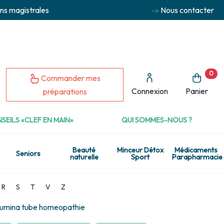
ns magistrales
Nous contacter
0
Commander mes
Connexion
Panier
préparations
SEILS «CLEF EN MAIN»
QUI SOMMES-NOUS ?
Beauté
Minceur Détox
Médicaments
Seniors
naturelle
Sport
Parapharmacie
R
S
T
V
Z
umina tube homeopathie