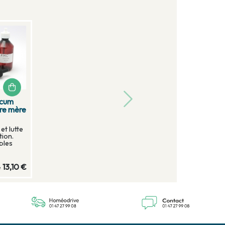
acum
ure mère
et lutte
tion.
ubles
13,10 €
e