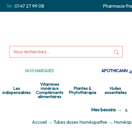
Tel :
01 47 27 99 08
Pharmacie fra
NOS MARQUES
APOTHICANN
Vitamines
Les
minéraux
Plantes &
Huiles
indispensables
Compléments
Phytothérapie
essentielles
alimentaires
Mes besoins
A
Accueil
Tubes doses Homéopathie
Homéopat