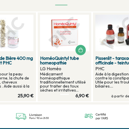
 de Bière 400 mg
HoméoQuintyl tube
Pissenlit - tarax
it PHC
homeopathie
officinale - teint
LG Homéo
PHC
 pour la peau
Médicament
Aide à la digestion 
erne, la chute de
homéopathique
contre la constipa
, cheveux
traditionnellement utilisé
Utile pour les tro
 . Aide aussi à la
pour traiter des toux
biliaires....
sèches et irritatives...
25,90 €
6,90 €
à partir d