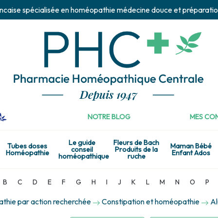
ncaise spécialisée en homéopathie médecine douce et préparatio
NOTRE BLOG
MES CON
Le guide
Fleurs de Bach
Tubes doses
Maman Bébé
conseil
Produits de la
Homéopathie
Enfant Ados
homéopathique
ruche
B
C
D
E
F
G
H
I
J
K
L
M
N
O
P
hie par action recherchée
Constipation et homéopathie
Al