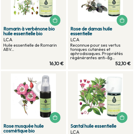
Romarin à verbénone bio
Rose de damas huile
huile essentielle bio
essentielle
LCA
LCA
Huile essentielle de Romarin
Reconnue pour ses vertus
ABV...
toniques cutanées et
aphrodisiaques. Propriétés
régénérantes anti-âg...
16,10 €
52,10 €
Rose musquée huile
Santal huile essentielle
cosmétique bio
LCA