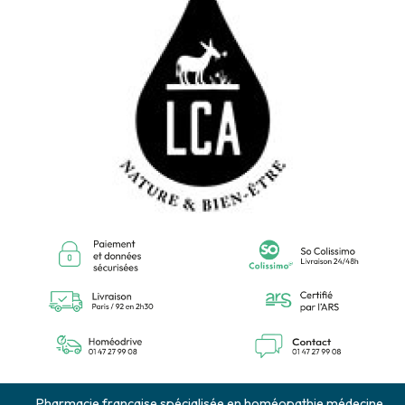
Pharmacie francaise spécialisée en homéopathie médecine