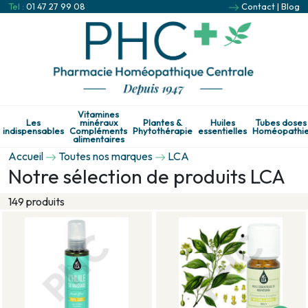
Tel :
01 47 27 99 08
Contact
|
Blog
Vitamines
Les
minéraux
Plantes &
Huiles
Tubes doses
indispensables
Compléments
Phytothérapie
essentielles
Homéopathi
alimentaires
Accueil
Toutes nos marques
LCA
Notre sélection de produits LCA
149 produits