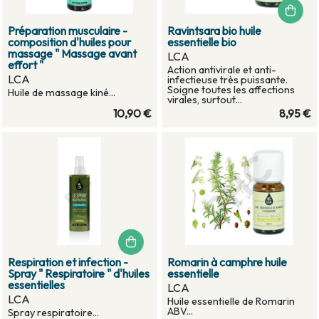
Préparation musculaire -
Ravintsara bio huile
composition d'huiles pour
essentielle bio
massage " Massage avant
LCA
effort "
Action antivirale et anti-
LCA
infectieuse très puissante.
Soigne toutes les affections
Huile de massage kiné...
virales, surtout...
10,90 €
8,95 €
Respiration et infection -
Romarin à camphre huile
Spray " Respiratoire " d'huiles
essentielle
essentielles
LCA
LCA
Huile essentielle de Romarin
ABV...
Spray respiratoire...