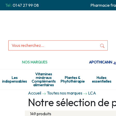
Tel :
01 47 27 99 08
Pharmacie fra
NOS MARQUES
APOTHICANN
Vitamines
Les
minéraux
Plantes &
Huiles
indispensables
Compléments
Phytothérapie
essentielles
alimentaires
Accueil
Toutes nos marques
LCA
Notre sélection de 
149 produits