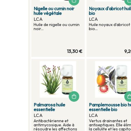
Nigelle ou cumin noir
Noyaux d'abricot hui
huile végétale
bio
LCA
LCA
Huile de nigelle ou cumin
Huile noyaux d'abricot
noir...
bio...
13,30 €
9,
Palmarosa huile
Pamplemousse bio hu
essentielle
essentielle bio
LCA
LCA
Antibactérienne et
Vertus drainantes et
antimycosique. Aide à
antiseptiques. Elle éli
résoudre les affections
la cellulite et les capit