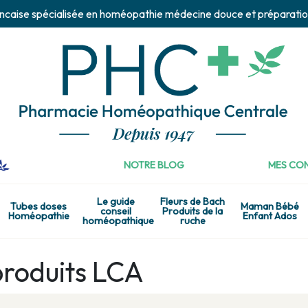
ncaise spécialisée en homéopathie médecine douce et préparatio
NOTRE BLOG
MES CON
Le guide
Fleurs de Bach
Tubes doses
Maman Bébé
conseil
Produits de la
Homéopathie
Enfant Ados
homéopathique
ruche
produits LCA