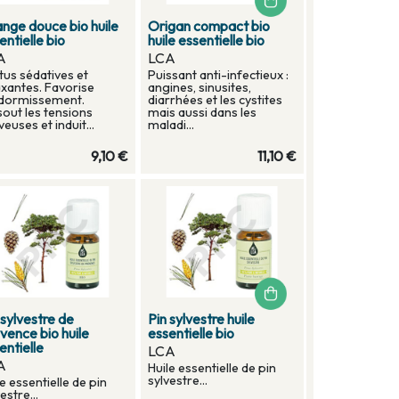
nge douce bio huile
Origan compact bio
entielle bio
huile essentielle bio
A
LCA
tus sédatives et
Puissant anti-infectieux :
axantes. Favorise
angines, sinusites,
ndormissement.
diarrhées et les cystites
sout les tensions
mais aussi dans les
euses et induit...
maladi...
9,10 €
11,10 €
 sylvestre de
Pin sylvestre huile
vence bio huile
essentielle bio
entielle
LCA
A
Huile essentielle de pin
sylvestre...
le essentielle de pin
estre...