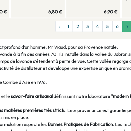
90 €
6,80 €
6,90 €
‹
1
2
3
4
5
6
7
ect profond d’un homme, Mr Viaud, pour sa Provence natale.
avande à la fin des années 70. Il s’installe dans la Vallée du Jabron 
hamps de lavande s’étendent à perte de vue. Cette vallée regorge 
on activité de distillateur et développe une expertise unique en arom
e Combe d'Ase en 1976.
 et le
savoir-faire artisanal
définissent notre laboratoire "
made in 
es matières premières très strict
s. Leur provenance est garantie pa
es mis en place.
formulation respecte les
Bonnes Pratiques de Fabrication
. Les tec