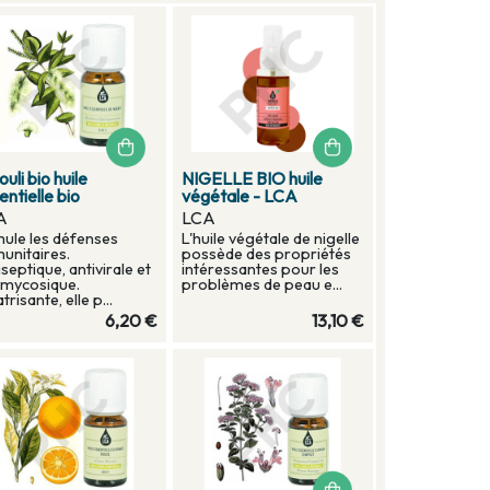
ouli bio huile
NIGELLE BIO huile
entielle bio
végétale - LCA
A
LCA
mule les défenses
L'huile végétale de nigelle
unitaires.
possède des propriétés
iseptique, antivirale et
intéressantes pour les
imycosique.
problèmes de peau e...
trisante, elle p...
6,20 €
13,10 €