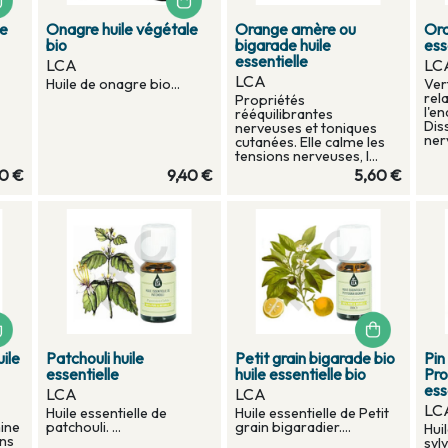
le
Onagre huile végétale
Orange amère ou
Ora
bio
bigarade huile
ess
essentielle
LCA
LC
LCA
Huile de onagre bio...
Ver
rel
Propriétés
l'e
rééquilibrantes
Dis
nerveuses et toniques
nerv
cutanées. Elle calme les
tensions nerveuses, l...
20 €
9,40 €
5,60 €
ile
Patchouli huile
Petit grain bigarade bio
Pin
essentielle
huile essentielle bio
Pro
ess
LCA
LCA
LC
Huile essentielle de
Huile essentielle de Petit
mine
patchouli. ...
grain bigaradier....
Hui
ons
sylv