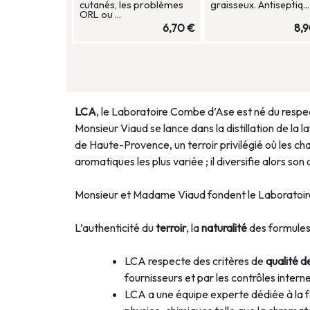
cutanés, les problèmes
graisseux. Antiseptiq...
ORL ou ...
6,70 €
8,
LCA
, le Laboratoire Combe d’Ase est né du resp
Monsieur Viaud se lance dans la distillation de la l
de Haute-Provence, un terroir privilégié où les c
aromatiques les plus variée ; il diversifie alors s
Monsieur et Madame Viaud fondent le Laboratoir
L’authenticité du
terroir
, la
naturalité
des formules
LCA respecte des critères de
qualité d
fournisseurs et par les contrôles intern
LCA a une équipe experte dédiée à la 