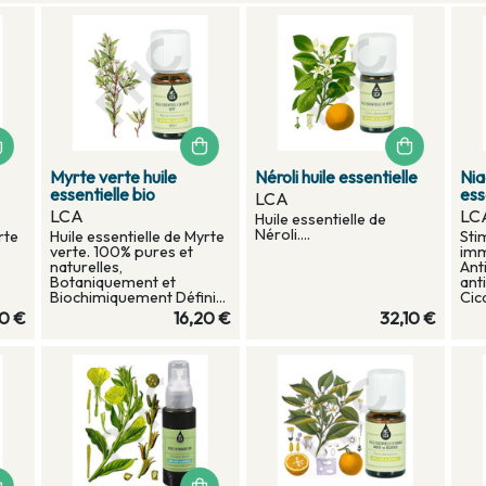
Myrte verte huile
Néroli huile essentielle
Nia
essentielle bio
ess
LCA
LCA
LC
Huile essentielle de
Néroli....
rte
Huile essentielle de Myrte
Sti
verte. 100% pures et
imm
naturelles,
Ant
Botaniquement et
ant
Biochimiquement Défini...
Cica
80 €
16,20 €
32,10 €