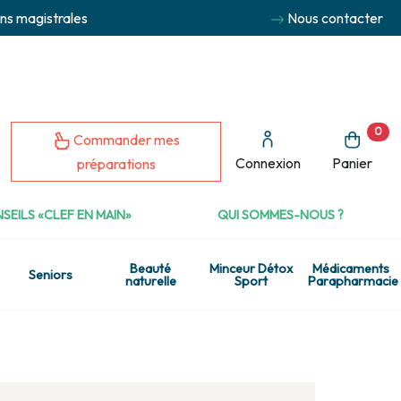
ns magistrales
Nous contacter
0
Commander mes
Connexion
Panier
préparations
SEILS «CLEF EN MAIN»
QUI SOMMES-NOUS ?
Beauté
Minceur Détox
Médicaments
Seniors
naturelle
Sport
Parapharmacie