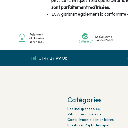
physico-chimiques telle que la chromat
sont parfaitement maîtrisées.
LCA garantit également la conformité 
Tel :
01 47 27 99 08
Catégories
Les indispensables
Vitamines minéraux
Compléments alimentaires
Plantes & Phytothérapie