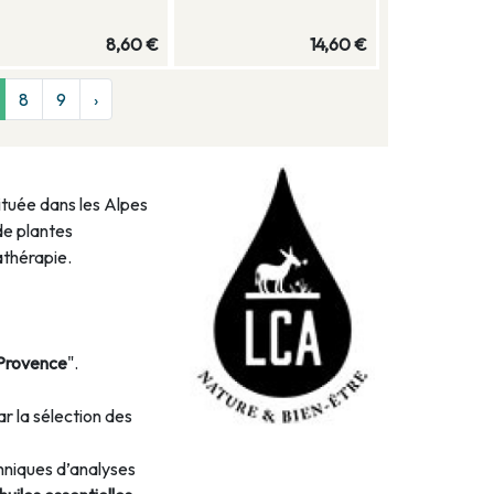
8,60 €
14,60 €
8
9
›
située dans les Alpes
de plantes
athérapie.
Provence
".
r la sélection des
hniques d’analyses