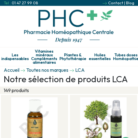
Tel :
01 47 27 99 08
Contact
|
Blog
Vitamines
Les
minéraux
Plantes &
Huiles
Tubes doses
indispensables
Compléments
Phytothérapie
essentielles
Homéopathi
alimentaires
Accueil
Toutes nos marques
LCA
Notre sélection de produits LCA
149 produits