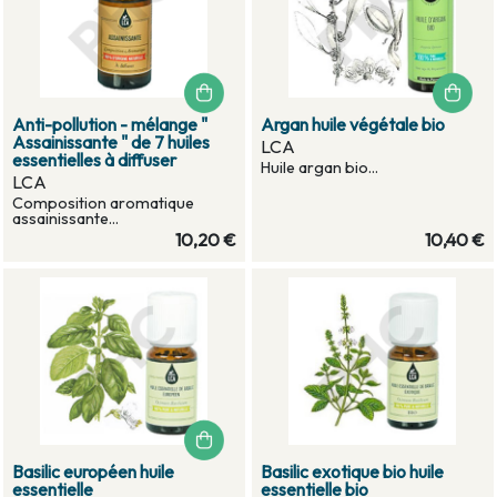
Anti-pollution - mélange "
Argan huile végétale bio
Assainissante " de 7 huiles
LCA
essentielles à diffuser
Huile argan bio...
LCA
Composition aromatique
assainissante...
10,20 €
10,40 €
Basilic européen huile
Basilic exotique bio huile
essentielle
essentielle bio