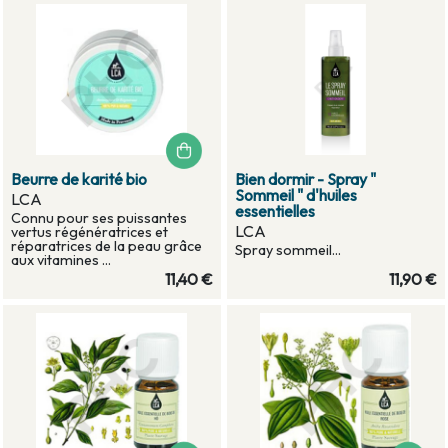
Beurre de karité bio
Bien dormir - Spray "
Sommeil " d'huiles
LCA
essentielles
Connu pour ses puissantes
LCA
vertus régénératrices et
réparatrices de la peau grâce
Spray sommeil...
aux vitamines ...
11,40 €
11,90 €