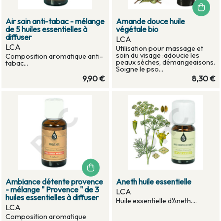
Air sain anti-tabac - mélange
Amande douce huile
de 5 huiles essentielles à
végétale bio
diffuser
LCA
LCA
Utilisation pour massage et
soin du visage :adoucie les
Composition aromatique anti-
peaux sèches, démangeaisons.
tabac...
Soigne le pso...
9,90 €
8,30 €
Ambiance détente provence
Aneth huile essentielle
- mélange " Provence " de 3
LCA
huiles essentielles à diffuser
Huile essentielle d'Aneth....
LCA
Composition aromatique