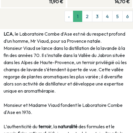
11,90 €
14,70 €
‹
1
2
3
4
5
6
LCA
, le Laboratoire Combe d’Ase est né du respect profond
d’un homme, Mr Viaud, pour sa Provence natale.
Monsieur Viaud se lance dans la distillation de la lavande à la
fin des années 70. Il s’installe dans la Vallée du Jabron située
dans les Alpes de Haute-Provence, un terroir privilégié où les
champs de lavande s’étendent à perte de vue. Cette vallée
regorge de plantes aromatiques les plus variée ; il diversifie
alors son activité de distillateur et développe une expertise
unique en aromathérapie.
Monsieur et Madame Viaud fondent le Laboratoire Combe
d'Ase en 1976.
L’authenticité du
terroir
, la
naturalité
des formules et le