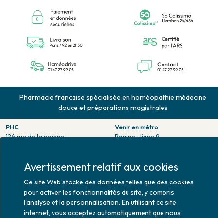
Pharmacie francaise spécialisée en homéopathie médecine
douce et préparations magistrales
PHC
Venir en métro
126 rue de la pompe
Pompe : ligne 9.
75116 PARIS
Trocadero : ligne 6/9.
Tél. 01 47 27 99 08
Victor hugo : ligne 2.
Avertissement relatif aux cookies
Fax. 01 47 55 03 61
Venir en bus
Horaires d'ouverture
Ce site Web stocke des données telles que des cookies
Jean Monet : ligne 52.
Lundi : 10h30 - 20h00
pour activer les fonctionnalités du site, y compris
Mardi au vendredi : 9h00 -
l'analyse et la personnalisation. En utilisant ce site
20h00
internet, vous acceptez automatiquement que nous