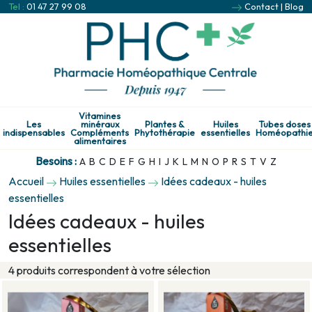
Tel :
01 47 27 99 08
Contact
|
Blog
Vitamines
Les
minéraux
Plantes &
Huiles
Tubes doses
indispensables
Compléments
Phytothérapie
essentielles
Homéopathi
alimentaires
Besoins :
A
B
C
D
E
F
G
H
I
J
K
L
M
N
O
P
R
S
T
V
Z
Accueil
Huiles essentielles
Idées cadeaux - huiles
essentielles
Idées cadeaux - huiles
essentielles
4 produits correspondent à votre sélection