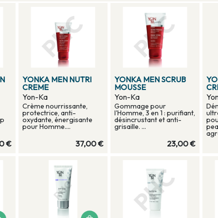
ON
YONKA MEN NUTRI
YONKA MEN SCRUB
YO
CREME
MOUSSE
CR
Yon-Ka
Yon-Ka
Yo
Crème nourrissante,
Gommage pour
Dém
protectrice, anti-
l'Homme, 3 en 1 : purifiant,
ult
up
oxydante, énergisante
désincrustant et anti-
pou
pour Homme....
grisaille. ...
pea
agr
0 €
37,00 €
23,00 €