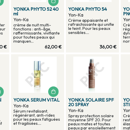
YONKA PHYTO 52 40
YONKA PHYTO 54
YO
ml
PN
Yon-Ka
Yon-Ka
Yo
Crème appaisante et
rafraichissante qui unifie
ter
crème de nuit multi-
Crè
le teint. Pour les peaux
eur
fonctions : anti-âge,
rég
sensibles....
es
raffermissante, vivifiante
dyn
pour toutes peaux qui
ter
manquen...
nor
0 €
62,00 €
36,00 €
l
YONKA SERUM VITAL
YONKA SOLAIRE SPF
YO
20 SPRAY
ST
Yon-Ka
Yon-Ka
Yo
Sérum revitalisant,
régénérant, anti-rides
Spray protection solaire
Crè
,
pour les peaux fatiguées
moyenne SPF 20. Pour
res
nt
et fragilisées....
peaux mates et toutes
éla
peaux par ensoleillement
mat