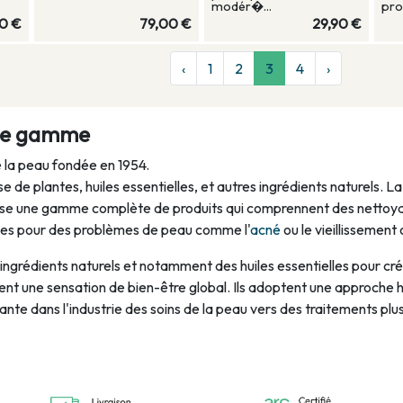
modér�...
pro
0 €
79,00 €
29,90 €
‹
1
2
3
4
›
 de gamme
e la peau fondée en 1954.
 de plantes, huiles essentielles, et autres ingrédients naturels. L
se une gamme complète de produits qui comprennent des nettoya
ques pour des problèmes de peau comme l'
acné
ou le vieillissement
'ingrédients naturels et notamment des huiles essentielles pour cré
nt une sensation de bien-être global. Ils adoptent une approche h
ante dans l'industrie des soins de la peau vers des traitements plu