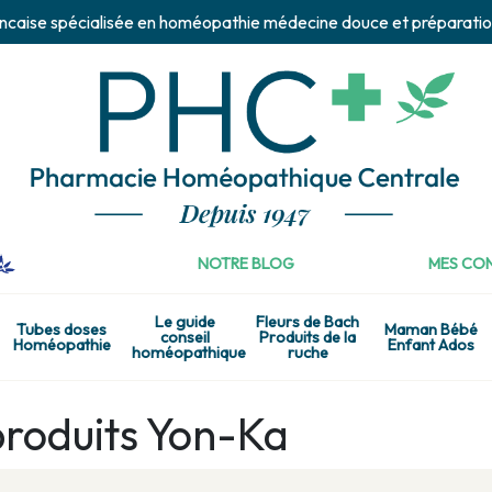
ncaise spécialisée en homéopathie médecine douce et préparatio
NOTRE BLOG
MES CON
Le guide
Fleurs de Bach
Tubes doses
Maman Bébé
conseil
Produits de la
Homéopathie
Enfant Ados
homéopathique
ruche
produits Yon-Ka