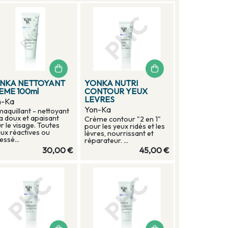
NKA NETTOYANT
YONKA NUTRI
EME 100ml
CONTOUR YEUX
LEVRES
n-Ka
Yon-Ka
aquillant - nettoyant
ra doux et apaisant
Crème contour "2 en 1"
r le visage. Toutes
pour les yeux ridés et les
ux réactives ou
lèvres, nourrissant et
essé...
réparateur. ...
30,00 €
45,00 €