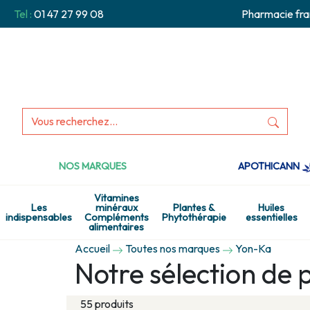
Tel :
01 47 27 99 08
Pharmacie fra
NOS MARQUES
APOTHICANN
Vitamines
Les
minéraux
Plantes &
Huiles
indispensables
Compléments
Phytothérapie
essentielles
alimentaires
Accueil
Toutes nos marques
Yon-Ka
Notre sélection de 
55 produits