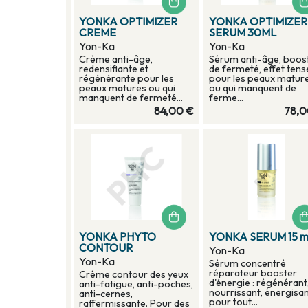
YONKA OPTIMIZER
YONKA OPTIMIZER
CREME
SERUM 30ML
Yon-Ka
Yon-Ka
Crème anti-âge,
Sérum anti-âge, boos
redensifiante et
de fermeté, effet tens
régénérante pour les
pour les peaux matur
peaux matures ou qui
ou qui manquent de
manquent de fermeté...
ferme...
84,00 €
78,0
YONKA PHYTO
YONKA SERUM 15 m
CONTOUR
Yon-Ka
Yon-Ka
Sérum concentré
réparateur booster
Crème contour des yeux
d'énergie : régénérant
anti-fatigue, anti-poches,
nourrissant, énergisa
anti-cernes,
pour tout...
raffermissante. Pour des