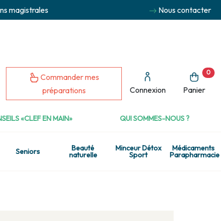
ns magistrales
Nous contacter
0
Commander mes
Connexion
Panier
préparations
SEILS «CLEF EN MAIN»
QUI SOMMES-NOUS ?
Beauté
Minceur Détox
Médicaments
Seniors
naturelle
Sport
Parapharmacie