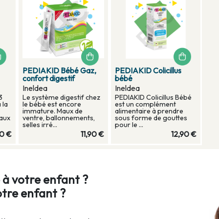
PEDIAKID Bébé Gaz,
PEDIAKID Colicillus
confort digestif
bébé
Ineldea
Ineldea
3
Le système digestif chez
PEDIAKID Colicillus Bébé
 la
le bébé est encore
est un complément
immature. Maux de
alimentaire à prendre
aux
ventre, ballonnements,
sous forme de gouttes
selles irré...
pour le ...
90 €
11,90 €
12,90 €
 à votre enfant ?
otre enfant ?