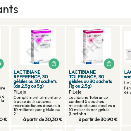
ants
LACTIBIANE
LACTIBIANE
LA
REFERENCE, 30
TOLERANCE, 30
sac
gélules ou 30 sachets
gélules ou 30 sachets
Le
(de 2.5g ou 5g)
(1g ou 2.5g)
ire
Fer
PiLeje
PiLeje
de 
s à
Complément alimentaire
Lactibiane Tolérance
 la
à base de 5 souches
contient 5 souches
microbiotiques dosées à
microbiotiques dosées à
10 milliards par gélule ou
10 milliards par gélule
2...
(Lactoba...
0 €
à partir de
30,30 €
à partir de
30,90 €