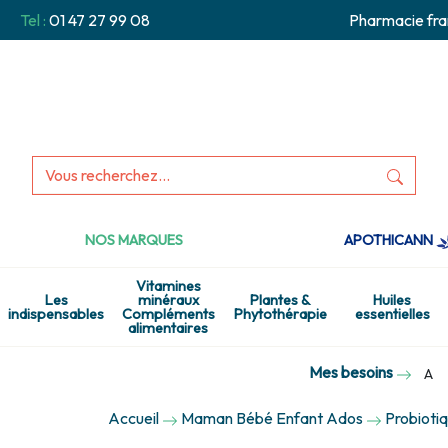
Tel :
01 47 27 99 08
Pharmacie fra
NOS MARQUES
APOTHICANN
Vitamines
Les
minéraux
Plantes &
Huiles
indispensables
Compléments
Phytothérapie
essentielles
alimentaires
Mes besoins
A
Accueil
Maman Bébé Enfant Ados
Probiotiq