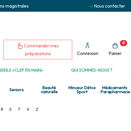
ns magistrales
Nous contacter
0
Commander mes
Connexion
Panier
préparations
SEILS «CLEF EN MAIN»
QUI SOMMES-NOUS ?
Beauté
Minceur Détox
Médicaments
Seniors
naturelle
Sport
Parapharmacie
R
S
T
V
Z