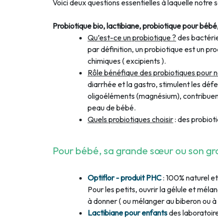
Voici deux questions essentielles à laquelle notre
Probiotique bio, lactibiane, probiotique pour bébé
Qu’est-ce un probiotique ?
des bactérie
par définition, un probiotique est un pro
chimiques ( excipients ).
Rôle bénéfique des probiotiques pour 
diarrhée et la gastro, stimulent les déf
oligoéléments (magnésium), contribuent
peau de bébé.
Quels probiotiques choisir
: des probiot
Pour bébé, sa grande sœur ou son gra
Optiflor - produit PHC
: 100% naturel et
Pour les petits, ouvrir la gélule et méla
à donner ( ou mélanger au biberon ou à
Lactibiane pour enfants
des laboratoire