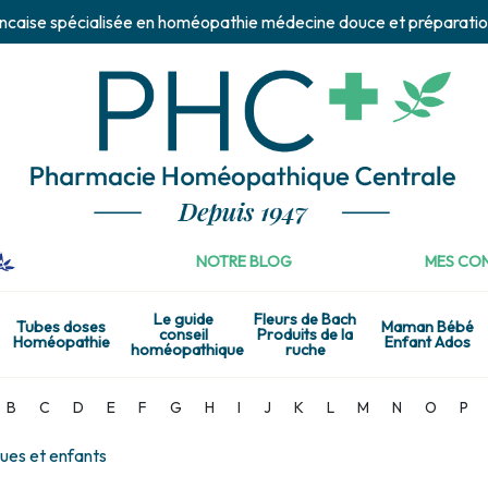
ncaise spécialisée en homéopathie médecine douce et préparatio
NOTRE BLOG
MES CON
Le guide
Fleurs de Bach
Tubes doses
Maman Bébé
conseil
Produits de la
Homéopathie
Enfant Ados
homéopathique
ruche
B
C
D
E
F
G
H
I
J
K
L
M
N
O
P
ues et enfants