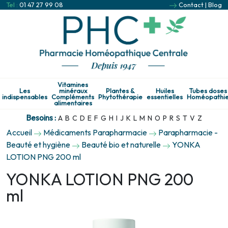
Tel :
01 47 27 99 08
Contact
|
Blog
Vitamines
Les
minéraux
Plantes &
Huiles
Tubes doses
indispensables
Compléments
Phytothérapie
essentielles
Homéopathi
alimentaires
Besoins :
A
B
C
D
E
F
G
H
I
J
K
L
M
N
O
P
R
S
T
V
Z
Accueil
Médicaments Parapharmacie
Parapharmacie -
Beauté et hygiène
Beauté bio et naturelle
YONKA
LOTION PNG 200 ml
YONKA LOTION PNG 200
ml