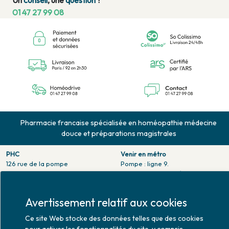
Un
conseil
, une
question
?
01 47 27 99 08
Pharmacie francaise spécialisée en homéopathie médecine
douce et préparations magistrales
PHC
Venir en métro
126 rue de la pompe
Pompe : ligne 9.
75116 PARIS
Trocadero : ligne 6/9.
Tél. 01 47 27 99 08
Victor hugo : ligne 2.
Fax. 01 47 55 03 61
Avertissement relatif aux cookies
Venir en bus
Horaires d'ouverture
Jean Monet : ligne 52.
Ce site Web stocke des données telles que des cookies
Lundi : 10h30 - 20h00