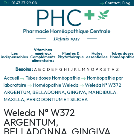
Tel :
01 47 27 99 08
Contact
|
Blog
Vitamines
Les
minéraux
Plantes &
Huiles
Tubes doses
indispensables
Compléments
Phytothérapie
essentielles
Homéopathi
alimentaires
Besoins :
A
B
C
D
E
F
G
H
I
J
K
L
M
N
O
P
R
S
T
V
Z
Accueil
Tubes doses Homéopathie
Homéopathie par
laboratoire
Homéopathie Weleda
Weleda N° W372
ARGENTUM, BELLADONNA, GINGIVA, MANDIBULA,
MAXILLA, PERIODONTIUM ET SILICEA
Weleda N° W372
ARGENTUM,
BELLADONNA, GINGIVA,