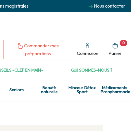
ns magistrales
Nous contacter
0
Commander mes
Connexion
Panier
préparations
SEILS «CLEF EN MAIN»
QUI SOMMES-NOUS ?
Beauté
Minceur Détox
Médicaments
Seniors
naturelle
Sport
Parapharmacie