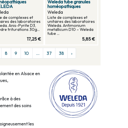
méopathiques
Weleda tube granules
LEDA
homéopathiques
leda
Weleda
te de complexes et
Liste de complexes et
taires des laboratoires
unitaires des laboratoires
eda. Anis-Pyrite D3,
Weleda. Antimonium
dre triturations 30g...
metallicum D10 – Weleda
tube ...
17,25 €
5,85 €
8
9
10
...
37
38
›
plantée en Alsace en
ques,
grâce à des
lement des soins
soigneusement les