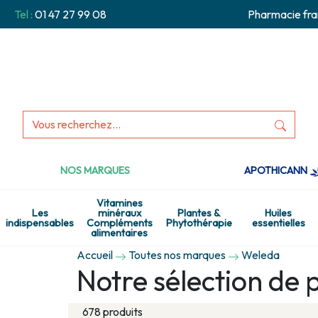
Tel :
01 47 27 99 08
Pharmacie fra
NOS MARQUES
APOTHICANN
Vitamines
Les
minéraux
Plantes &
Huiles
indispensables
Compléments
Phytothérapie
essentielles
alimentaires
Accueil
Toutes nos marques
Weleda
Notre sélection de 
678 produits