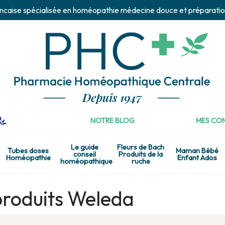
ncaise spécialisée en homéopathie médecine douce et préparatio
NOTRE BLOG
MES CON
Le guide
Fleurs de Bach
Tubes doses
Maman Bébé
conseil
Produits de la
Homéopathie
Enfant Ados
homéopathique
ruche
produits Weleda