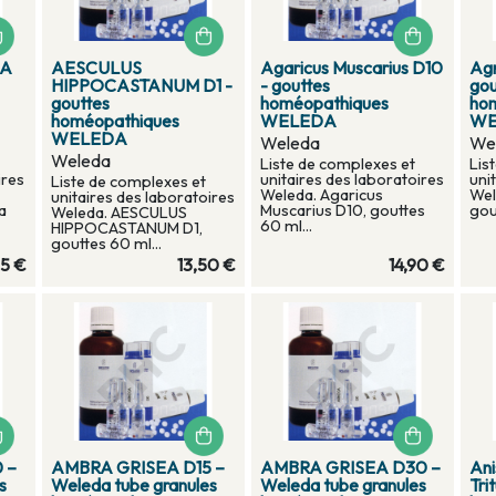
SA
AESCULUS
Agaricus Muscarius D10
Agn
HIPPOCASTANUM D1 -
- gouttes
gou
gouttes
homéopathiques
ho
homéopathiques
WELEDA
WE
WELEDA
Weleda
We
Weleda
Liste de complexes et
Lis
ires
unitaires des laboratoires
uni
Liste de complexes et
Weleda. Agaricus
Wel
unitaires des laboratoires
a
Muscarius D10, gouttes
gou
Weleda. AESCULUS
60 ml...
HIPPOCASTANUM D1,
gouttes 60 ml...
85 €
13,50 €
14,90 €
 –
AMBRA GRISEA D15 –
AMBRA GRISEA D30 –
Ani
s
Weleda tube granules
Weleda tube granules
Tri