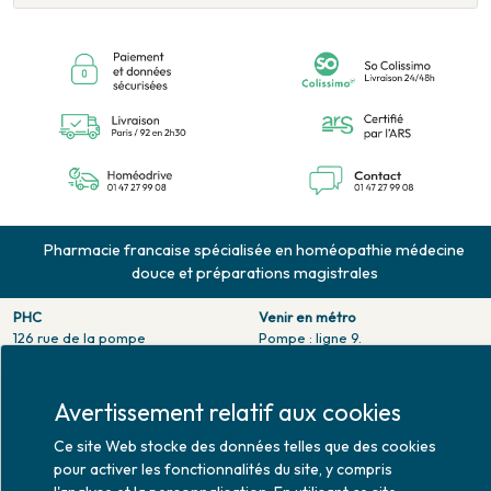
Pharmacie francaise spécialisée en homéopathie médecine
douce et préparations magistrales
PHC
Venir en métro
126 rue de la pompe
Pompe : ligne 9.
75116 PARIS
Trocadero : ligne 6/9.
Tél. 01 47 27 99 08
Victor hugo : ligne 2.
Fax. 01 47 55 03 61
Avertissement relatif aux cookies
Venir en bus
Horaires d'ouverture
Jean Monet : ligne 52.
Ce site Web stocke des données telles que des cookies
Lundi : 10h30 - 20h00
pour activer les fonctionnalités du site, y compris
Mardi au vendredi : 9h00 -