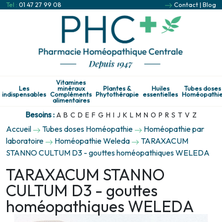
Tel :
01 47 27 99 08
Contact
|
Blog
Vitamines
Les
minéraux
Plantes &
Huiles
Tubes doses
indispensables
Compléments
Phytothérapie
essentielles
Homéopathi
alimentaires
Besoins :
A
B
C
D
E
F
G
H
I
J
K
L
M
N
O
P
R
S
T
V
Z
Accueil
Tubes doses Homéopathie
Homéopathie par
laboratoire
Homéopathie Weleda
TARAXACUM
STANNO CULTUM D3 - gouttes homéopathiques WELEDA
TARAXACUM STANNO
CULTUM D3 - gouttes
homéopathiques WELEDA