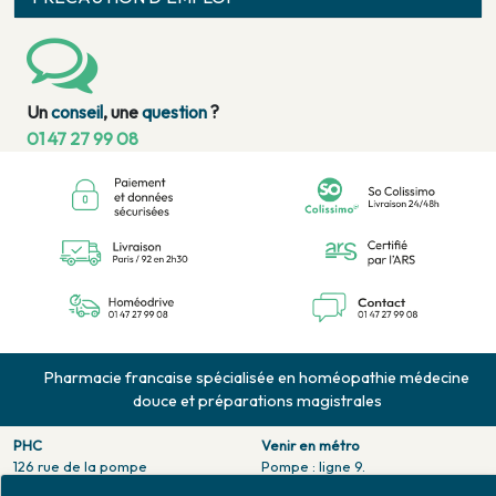
Un
conseil
, une
question
?
01 47 27 99 08
Pharmacie francaise spécialisée en homéopathie médecine
douce et préparations magistrales
PHC
Venir en métro
126 rue de la pompe
Pompe : ligne 9.
75116 PARIS
Trocadero : ligne 6/9.