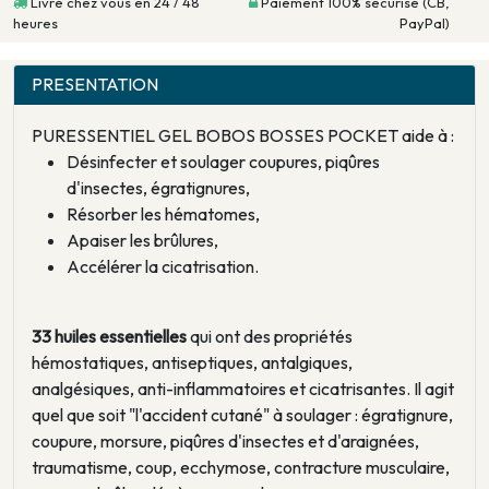
Livré chez vous en 24 / 48
Paiement 100% sécurisé (CB,
heures
PayPal)
PRESENTATION
PURESSENTIEL GEL BOBOS BOSSES POCKET aide à :
Désinfecter et soulager coupures, piqûres
d'insectes, égratignures,
Résorber les hématomes,
Apaiser les brûlures,
Accélérer la cicatrisation.
33 huiles essentielles
qui ont des propriétés
hémostatiques, antiseptiques, antalgiques,
analgésiques, anti-inflammatoires et cicatrisantes. Il agit
quel que soit "l'accident cutané" à soulager : égratignure,
coupure, morsure, piqûres d'insectes et d'araignées,
traumatisme, coup, ecchymose, contracture musculaire,