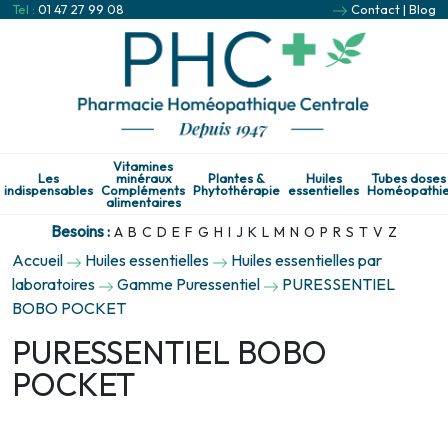
Tel :
01 47 27 99 08
Contact
|
Blog
Vitamines
Les
minéraux
Plantes &
Huiles
Tubes doses
indispensables
Compléments
Phytothérapie
essentielles
Homéopathi
alimentaires
Besoins :
A
B
C
D
E
F
G
H
I
J
K
L
M
N
O
P
R
S
T
V
Z
Accueil
Huiles essentielles
Huiles essentielles par
laboratoires
Gamme Puressentiel
PURESSENTIEL
BOBO POCKET
PURESSENTIEL BOBO
POCKET