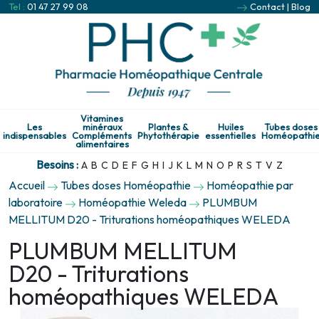
Tel :
01 47 27 99 08
Contact
|
Blog
Vitamines
Les
minéraux
Plantes &
Huiles
Tubes doses
indispensables
Compléments
Phytothérapie
essentielles
Homéopathi
alimentaires
Besoins :
A
B
C
D
E
F
G
H
I
J
K
L
M
N
O
P
R
S
T
V
Z
Accueil
Tubes doses Homéopathie
Homéopathie par
laboratoire
Homéopathie Weleda
PLUMBUM
MELLITUM D20 - Triturations homéopathiques WELEDA
PLUMBUM MELLITUM
D20 - Triturations
homéopathiques WELEDA