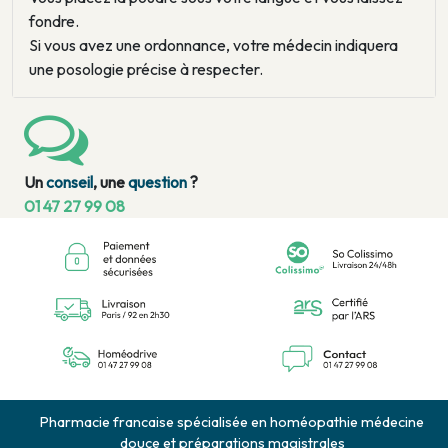
fondre.
Si vous avez une ordonnance, votre médecin indiquera
une posologie précise à respecter.
Un
conseil
, une
question
?
01 47 27 99 08
Pharmacie francaise spécialisée en homéopathie médecine
douce et préparations magistrales