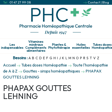
Tel :
01 47 27 99 08
Contact
|
Blog
Vitamines
Les
minéraux
Plantes &
Huiles
Tubes doses
indispensables
Compléments
Phytothérapie
essentielles
Homéopathi
alimentaires
Besoins :
A
B
C
D
E
F
G
H
I
J
K
L
M
N
O
P
R
S
T
V
Z
Accueil
Tubes doses Homéopathie
Toute l'homéopathie
de A à Z
Gouttes - sirops homéopathiques
PHAPAX
GOUTTES LEHNING
PHAPAX GOUTTES
LEHNING