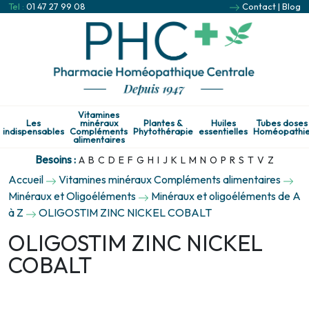
Tel :
01 47 27 99 08
Contact
|
Blog
Vitamines
Les
minéraux
Plantes &
Huiles
Tubes doses
indispensables
Compléments
Phytothérapie
essentielles
Homéopathi
alimentaires
Besoins :
A
B
C
D
E
F
G
H
I
J
K
L
M
N
O
P
R
S
T
V
Z
Accueil
Vitamines minéraux Compléments alimentaires
Minéraux et Oligoéléments
Minéraux et oligoéléments de A
à Z
OLIGOSTIM ZINC NICKEL COBALT
OLIGOSTIM ZINC NICKEL
COBALT