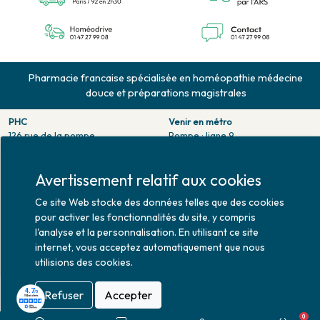
Pharmacie francaise spécialisée en homéopathie médecine
douce et préparations magistrales
PHC
Venir en métro
126 rue de la pompe
Pompe : ligne 9.
75116 PARIS
Trocadero : ligne 6/9.
Tél. 01 47 27 99 08
Victor hugo : ligne 2.
Avertissement relatif aux cookies
Fax. 01 47 55 03 61
Venir en bus
Horaires d'ouverture
Ce site Web stocke des données telles que des cookies
Jean Monet : ligne 52.
Lundi : 10h30 - 20h00
pour activer les fonctionnalités du site, y compris
Mardi au vendredi : 9h00 -
l'analyse et la personnalisation. En utilisant ce site
20h00
internet, vous acceptez automatiquement que nous
Samedi : 9h30 - 20h00
utilisions des cookies.
Refuser
Accepter
0