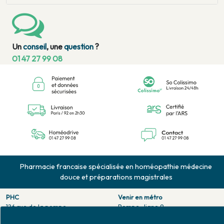
Un
conseil
, une
question
?
01 47 27 99 08
Pharmacie francaise spécialisée en homéopathie médecine
douce et préparations magistrales
PHC
Venir en métro
126 rue de la pompe
Pompe : ligne 9.
75116 PARIS
Trocadero : ligne 6/9.