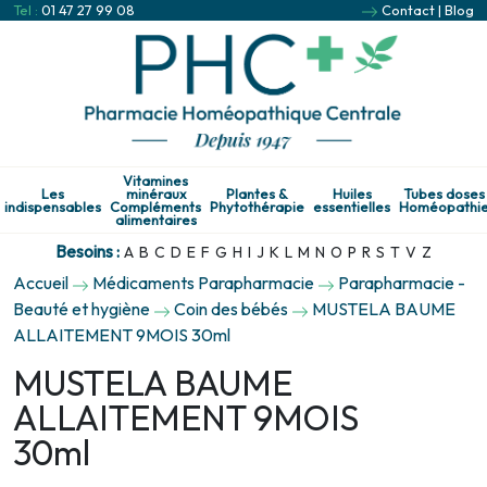
Tel :
01 47 27 99 08
Contact
|
Blog
Vitamines
Les
minéraux
Plantes &
Huiles
Tubes doses
indispensables
Compléments
Phytothérapie
essentielles
Homéopathi
alimentaires
Besoins :
A
B
C
D
E
F
G
H
I
J
K
L
M
N
O
P
R
S
T
V
Z
Accueil
Médicaments Parapharmacie
Parapharmacie -
Beauté et hygiène
Coin des bébés
MUSTELA BAUME
ALLAITEMENT 9MOIS 30ml
MUSTELA BAUME
ALLAITEMENT 9MOIS
30ml