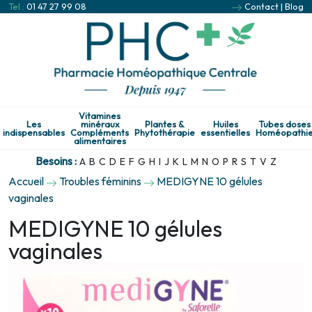
Tel :
01 47 27 99 08
Contact
|
Blog
Vitamines
Les
minéraux
Plantes &
Huiles
Tubes doses
indispensables
Compléments
Phytothérapie
essentielles
Homéopathi
alimentaires
Besoins :
A
B
C
D
E
F
G
H
I
J
K
L
M
N
O
P
R
S
T
V
Z
Accueil
Troubles féminins
MEDIGYNE 10 gélules
vaginales
MEDIGYNE 10 gélules
vaginales