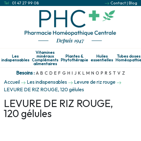
Tel :
01 47 27 99 08
Contact
|
Blog
Vitamines
Les
minéraux
Plantes &
Huiles
Tubes doses
indispensables
Compléments
Phytothérapie
essentielles
Homéopathi
alimentaires
Besoins :
A
B
C
D
E
F
G
H
I
J
K
L
M
N
O
P
R
S
T
V
Z
Accueil
Les indispensables
Levure de riz rouge
LEVURE DE RIZ ROUGE, 120 gélules
LEVURE DE RIZ ROUGE,
120 gélules