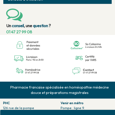
Un
conseil
, une
question
?
01 47 27 99 08
Pharmacie francaise spécialisée en homéopathie médecine
douce et préparations magistrales
PHC
Venir en métro
126 rue de la pompe
Pompe : ligne 9.
75116 PARIS
Trocadero : ligne 6/9.