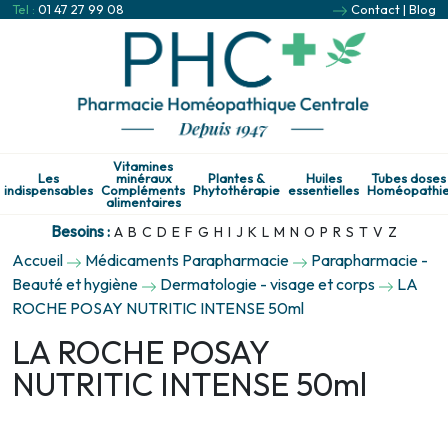
Tel :
01 47 27 99 08
Contact
|
Blog
Vitamines
Les
minéraux
Plantes &
Huiles
Tubes doses
indispensables
Compléments
Phytothérapie
essentielles
Homéopathi
alimentaires
Besoins :
A
B
C
D
E
F
G
H
I
J
K
L
M
N
O
P
R
S
T
V
Z
Accueil
Médicaments Parapharmacie
Parapharmacie -
Beauté et hygiène
Dermatologie - visage et corps
LA
ROCHE POSAY NUTRITIC INTENSE 50ml
LA ROCHE POSAY
NUTRITIC INTENSE 50ml