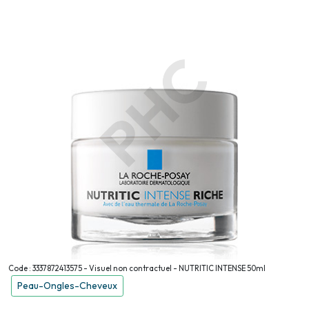
Code : 3337872413575 - Visuel non contractuel - NUTRITIC INTENSE 50ml
Peau-Ongles-Cheveux