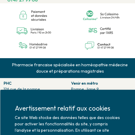
Pharmacie francaise spécialisée en homéopathie médecine
douce et préparations magistrales
PHC
Venir en métro
126 rue de la pompe
Pompe : ligne 9.
75116 PARIS
Trocadero : ligne 6/9.
Tél. 01 47 27 99 08
Victor hugo : ligne 2.
Fax. 01 47 55 03 61
Avertissement relatif aux cookies
Venir en bus
Horaires d'ouverture
Ce site Web stocke des données telles que des cookies
Jean Monet : ligne 52.
Lundi : 10h30 - 20h00
pour activer les fonctionnalités du site, y compris
Mardi au vendredi : 9h00 -
l'analyse et la personnalisation. En utilisant ce site
20h00