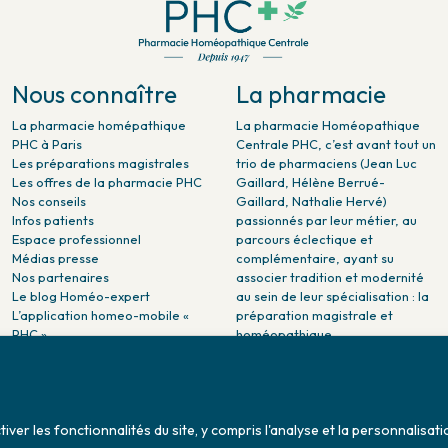
Nous connaître
La pharmacie
La pharmacie homépathique
La pharmacie Homéopathique
PHC à Paris
Centrale PHC, c’est avant tout un
Les préparations magistrales
trio de pharmaciens (Jean Luc
Les offres de la pharmacie PHC
Gaillard, Hélène Berrué-
Nos conseils
Gaillard, Nathalie Hervé)
Infos patients
passionnés par leur métier, au
Espace professionnel
parcours éclectique et
Médias presse
complémentaire, ayant su
Nos partenaires
associer tradition et modernité
Le blog Homéo-expert
au sein de leur spécialisation : la
L’application homeo-mobile «
préparation magistrale et
PHC »
homéopathique.
La pharmacie PHC dans la
presse
Pharmacie citoyenne :
Association Maladies Foie
er les fonctionnalités du site, y compris l'analyse et la personnalisati
Enfants - AMFE