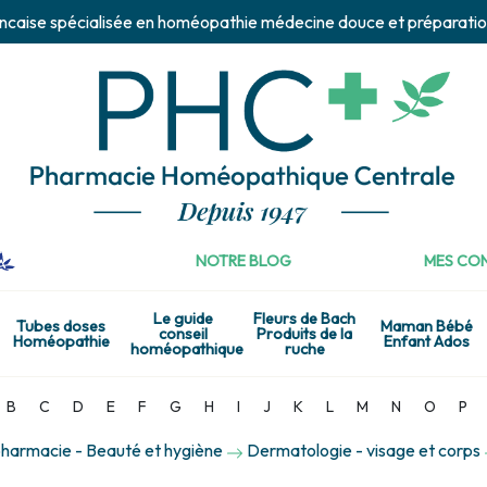
ncaise spécialisée en homéopathie médecine douce et préparatio
NOTRE BLOG
MES CON
Le guide
Fleurs de Bach
Tubes doses
Maman Bébé
conseil
Produits de la
Homéopathie
Enfant Ados
homéopathique
ruche
B
C
D
E
F
G
H
I
J
K
L
M
N
O
P
harmacie - Beauté et hygiène
Dermatologie - visage et corps