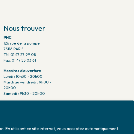
Nous trouver
PHC
126 rue de la pompe
75116 PARIS
Tél. 01 47 27 99 08
Fax. 01 47 55 03 61
Horaires d'ouverture
Lundi : 10h30 - 20h00
Mardi au vendredi : 9h00 -
20h00
Samedi : 9h30 - 20h00
Venir en métro
Pompe : ligne 9.
Trocadero : ligne 6/9.
Victor hugo : ligne 2.
on. En utilisant ce site internet, vous acceptez automatiquement
Venir en bus