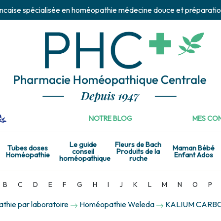
ncaise spécialisée en homéopathie médecine douce et préparatio
NOTRE BLOG
MES CON
Le guide
Fleurs de Bach
Tubes doses
Maman Bébé
conseil
Produits de la
Homéopathie
Enfant Ados
homéopathique
ruche
B
C
D
E
F
G
H
I
J
K
L
M
N
O
P
hie par laboratoire
Homéopathie Weleda
KALIUM CARBON