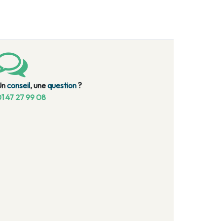
Un
conseil
, une
question
?
1 47 27 99 08