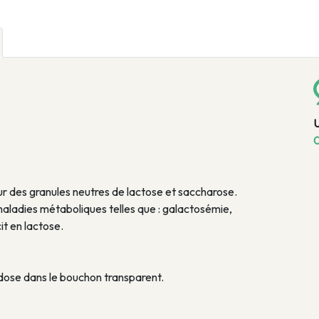
0
ur des granules neutres de lactose et saccharose.
maladies métaboliques telles que : galactosémie,
t en lactose.
dose dans le bouchon transparent.