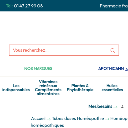
Tel :
01 47 27 99 08
Pharmacie fra
NOS MARQUES
APOTHICANN
Vitamines
Les
minéraux
Plantes &
Huiles
indispensables
Compléments
Phytothérapie
essentielles
alimentaires
Mes besoins
A
Accueil
Tubes doses Homéopathie
Homéopat
homéopathiques