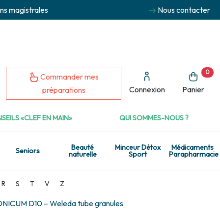
ns magistrales
Nous contacter
0
Commander mes
Connexion
Panier
préparations
SEILS «CLEF EN MAIN»
QUI SOMMES-NOUS ?
Beauté
Minceur Détox
Médicaments
Seniors
naturelle
Sport
Parapharmacie
R
S
T
V
Z
ICUM D10 – Weleda tube granules