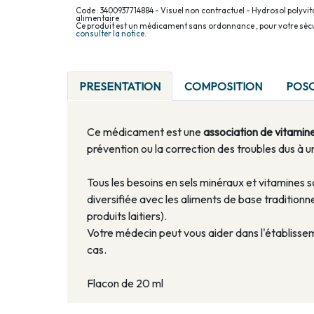
Code : 3400937714884 - Visuel non contractuel - Hydrosol polyvit
alimentaire
Ce produit est un médicament sans ordonnance , pour votre sécu
consulter la notice.
PRESENTATION
COMPOSITION
POS
Ce médicament est une
association de vitamin
prévention ou la correction des troubles dus à 
Tous les besoins en sels minéraux et vitamines s
diversifiée avec les aliments de base traditionne
produits laitiers).
Votre médecin peut vous aider dans l'établissem
cas.
Flacon de 20 ml