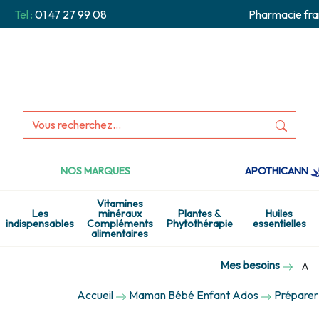
Tel :
01 47 27 99 08
Pharmacie fra
NOS MARQUES
APOTHICANN
Vitamines
Les
minéraux
Plantes &
Huiles
indispensables
Compléments
Phytothérapie
essentielles
alimentaires
Mes besoins
A
Accueil
Maman Bébé Enfant Ados
Préparer