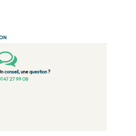
ION
Un
conseil
, une
question
?
1 47 27 99 08