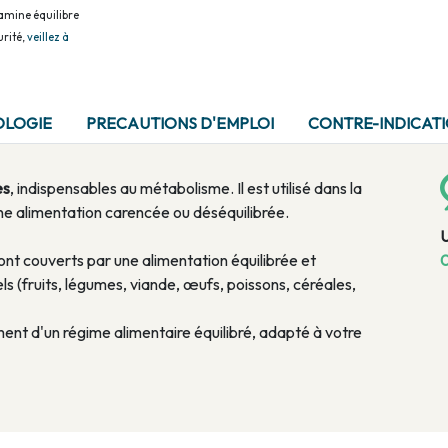
amine équilibre
rité,
veillez à
OLOGIE
PRECAUTIONS D'EMPLOI
CONTRE-INDICAT
es
, indispensables au métabolisme. Il est utilisé dans la
une alimentation carencée ou déséquilibrée.
ont couverts par une alimentation équilibrée et
0
ls (fruits, légumes, viande, œufs, poissons, céréales,
ent d'un régime alimentaire équilibré, adapté à votre