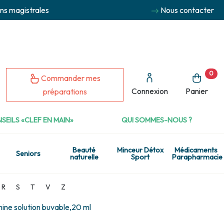
ns magistrales
Nous contacter
0
Commander mes
Connexion
Panier
préparations
SEILS «CLEF EN MAIN»
QUI SOMMES-NOUS ?
Beauté
Minceur Détox
Médicaments
Seniors
naturelle
Sport
Parapharmacie
R
S
T
V
Z
ine solution buvable,20 ml