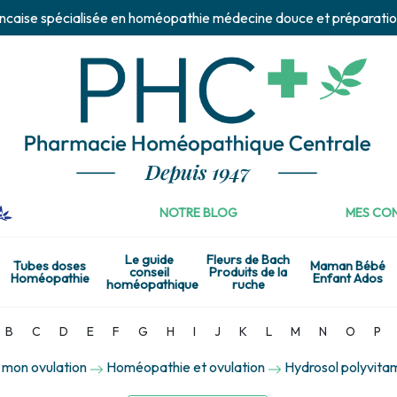
ncaise spécialisée en homéopathie médecine douce et préparatio
NOTRE BLOG
MES CON
Le guide
Fleurs de Bach
Tubes doses
Maman Bébé
conseil
Produits de la
Homéopathie
Enfant Ados
homéopathique
ruche
B
C
D
E
F
G
H
I
J
K
L
M
N
O
P
 mon ovulation
Homéopathie et ovulation
Hydrosol polyvitam