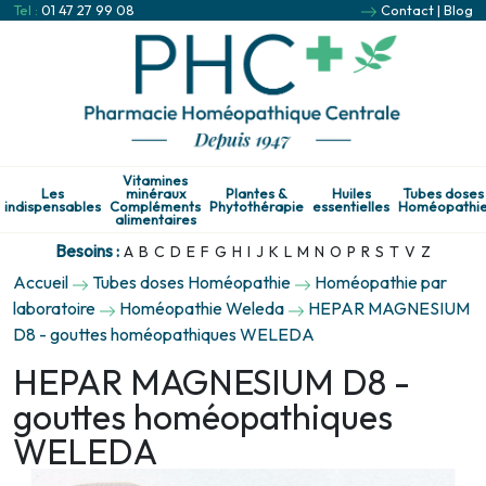
Tel :
01 47 27 99 08
Contact
|
Blog
Vitamines
Les
minéraux
Plantes &
Huiles
Tubes doses
indispensables
Compléments
Phytothérapie
essentielles
Homéopathi
alimentaires
Besoins :
A
B
C
D
E
F
G
H
I
J
K
L
M
N
O
P
R
S
T
V
Z
Accueil
Tubes doses Homéopathie
Homéopathie par
laboratoire
Homéopathie Weleda
HEPAR MAGNESIUM
D8 - gouttes homéopathiques WELEDA
HEPAR MAGNESIUM D8 -
gouttes homéopathiques
WELEDA