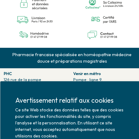
Pharmacie francaise spécialisée en homéopathie médecine
douce et préparations magistrales
PHC
Venir en métro
126 rue de la pompe
Pompe : ligne 9.
75116 PARIS
Trocadero : ligne 6/9.
Tél. 01 47 27 99 08
Victor hugo : ligne 2.
Fax. 01 47 55 03 61
Avertissement relatif aux cookies
Venir en bus
Horaires d'ouverture
Jean Monet : ligne 52.
Ce site Web stocke des données telles que des cookies
Lundi : 10h30 - 20h00
pour activer les fonctionnalités du site, y compris
Mardi au vendredi : 9h00 -
l'analyse et la personnalisation. En utilisant ce site
20h00
internet, vous acceptez automatiquement que nous
Samedi : 9h30 - 20h00
utilisions des cookies.