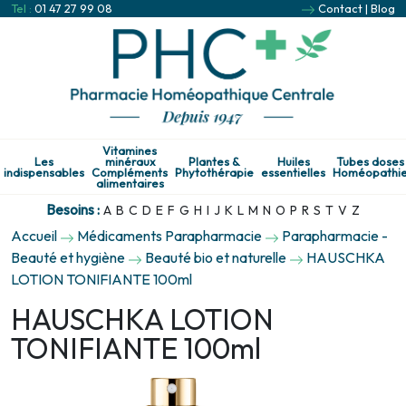
Tel :
01 47 27 99 08
Contact
|
Blog
Vitamines
Les
minéraux
Plantes &
Huiles
Tubes doses
indispensables
Compléments
Phytothérapie
essentielles
Homéopathi
alimentaires
Besoins :
A
B
C
D
E
F
G
H
I
J
K
L
M
N
O
P
R
S
T
V
Z
Accueil
Médicaments Parapharmacie
Parapharmacie -
Beauté et hygiène
Beauté bio et naturelle
HAUSCHKA
LOTION TONIFIANTE 100ml
HAUSCHKA LOTION
TONIFIANTE 100ml