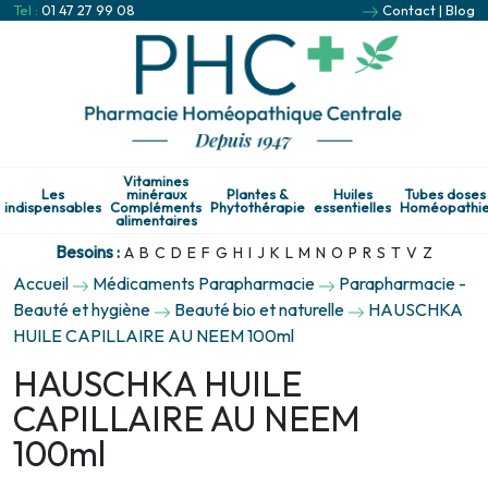
Tel :
01 47 27 99 08
Contact
|
Blog
Vitamines
Les
minéraux
Plantes &
Huiles
Tubes doses
indispensables
Compléments
Phytothérapie
essentielles
Homéopathi
alimentaires
Besoins :
A
B
C
D
E
F
G
H
I
J
K
L
M
N
O
P
R
S
T
V
Z
Accueil
Médicaments Parapharmacie
Parapharmacie -
Beauté et hygiène
Beauté bio et naturelle
HAUSCHKA
HUILE CAPILLAIRE AU NEEM 100ml
HAUSCHKA HUILE
CAPILLAIRE AU NEEM
100ml