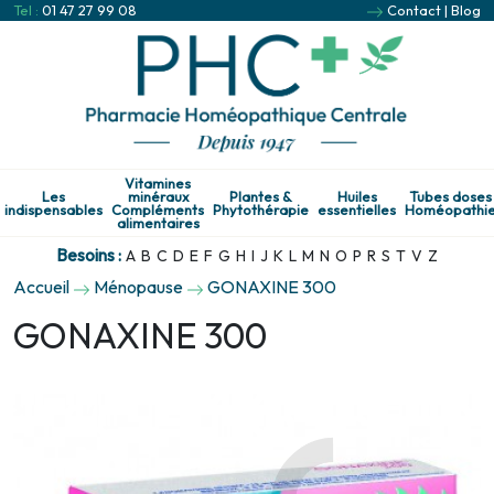
Tel :
01 47 27 99 08
Contact
|
Blog
Vitamines
Les
minéraux
Plantes &
Huiles
Tubes doses
indispensables
Compléments
Phytothérapie
essentielles
Homéopathi
alimentaires
Besoins :
A
B
C
D
E
F
G
H
I
J
K
L
M
N
O
P
R
S
T
V
Z
Accueil
Ménopause
GONAXINE 300
GONAXINE 300