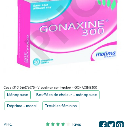
Code : 3401546376975 - Visuel non contractuel - GONAXINE 300
Ménopause
Bouffées de chaleur - ménopause
Déprime - moral
Troubles féminins
PHC
1 avis