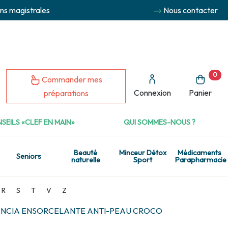
ns magistrales
Nous contacter
0
Commander mes
Connexion
Panier
préparations
SEILS «CLEF EN MAIN»
QUI SOMMES-NOUS ?
Beauté
Minceur Détox
Médicaments
Seniors
naturelle
Sport
Parapharmacie
R
S
T
V
Z
NCIA ENSORCELANTE ANTI-PEAU CROCO