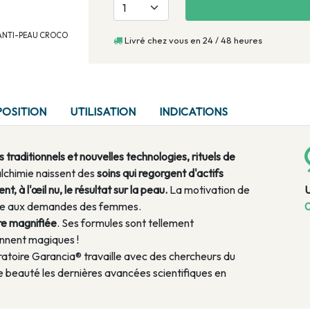
TE ANTI-PEAU CROCO
Livré chez vous en 24 / 48 heures
OSITION
UTILISATION
INDICATIONS
 traditionnels et nouvelles technologies, rituels de
lchimie naissent des
soins qui regorgent d'actifs
, à l'œil nu, le résultat sur la peau.
La motivation de
ndre aux demandes des femmes.
0
ure magnifiée
. Ses formules sont tellement
ennent magiques !
ratoire Garancia® travaille avec des chercheurs du
e beauté les dernières avancées scientifiques en