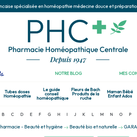
ncaise spécialisée en homéopathie médecine douce et préparatio
NOTRE BLOG
MES CON
Le guide
Fleurs de Bach
Tubes doses
Maman Bébé
conseil
Produits de la
Homéopathie
Enfant Ados
homéopathique
ruche
B
C
D
E
F
G
H
I
J
K
L
M
N
O
P
harmacie - Beauté et hygiène
Beauté bio et naturelle
GARA