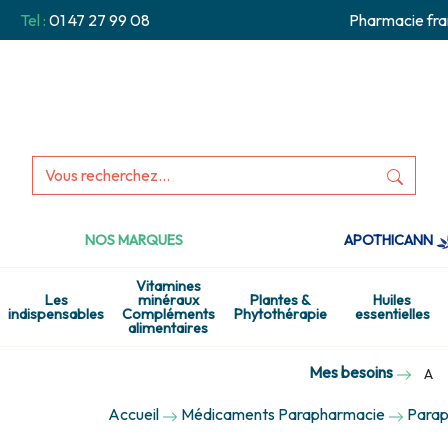
Tel :
01 47 27 99 08
Pharmacie fra
NOS MARQUES
APOTHICANN
Vitamines
Les
minéraux
Plantes &
Huiles
indispensables
Compléments
Phytothérapie
essentielles
alimentaires
Mes besoins
A
Accueil
Médicaments Parapharmacie
Parap