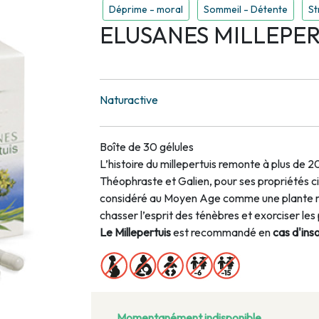
Déprime - moral
Sommeil - Détente
St
ELUSANES MILLEPERT
Naturactive
Boîte de 30 gélules
L’histoire du millepertuis remonte à plus de 2
Théophraste et Galien, pour ses propriétés cic
considéré au Moyen Age comme une plante 
chasser l’esprit des ténèbres et exorciser l
Le Millepertuis
est recommandé en
cas d'ins
Momentanément indisponible