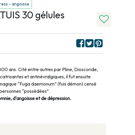
ress - angoisse
UIS 30 gélules
000 ans. Cité entre autres par Pline, Dioscoride,
atrisantes et antinévralgiques, il fut ensuite
magique “Fuga daemonum” (fuis démon) censé
es personnes “possédées”.
omnie, d'angoisse et de dépression.