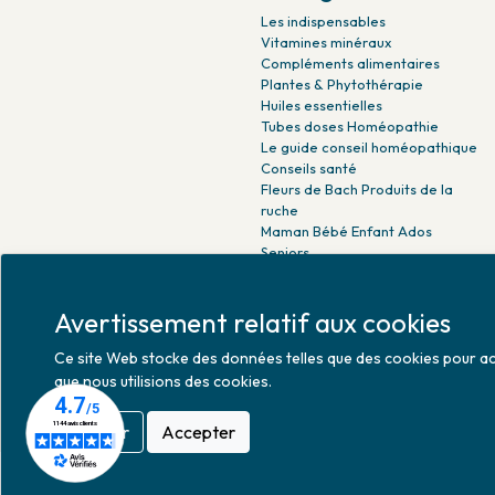
Les indispensables
Vitamines minéraux
Compléments alimentaires
Plantes & Phytothérapie
Huiles essentielles
Tubes doses Homéopathie
Le guide conseil homéopathique
Conseils santé
Fleurs de Bach Produits de la
ruche
Maman Bébé Enfant Ados
Seniors
Beauté naturelle
Minceur Détox Sport
Avertissement relatif aux cookies
Médicaments Parapharmacie
Ce site Web stocke des données telles que des cookies pour activ
que nous utilisions des cookies.
Refuser
Accepter