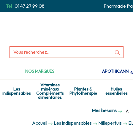
Tel :
01 47 27 99 08
Pharmacie fra
NOS MARQUES
APOTHICANN
Vitamines
Les
minéraux
Plantes &
Huiles
indispensables
Compléments
Phytothérapie
essentielles
alimentaires
Mes besoins
A
Accueil
Les indispensables
Millepertuis
E