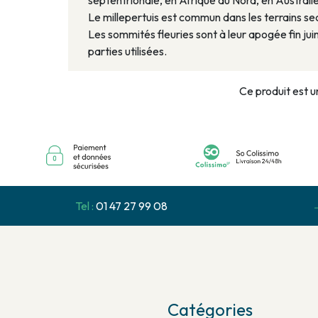
septentrionale, en Afrique du Nord, en Austral
Le millepertuis est commun dans les terrains secs 
Les sommités fleuries sont à leur apogée fin jui
parties utilisées.
Ce produit est u
Tel :
01 47 27 99 08
Catégories