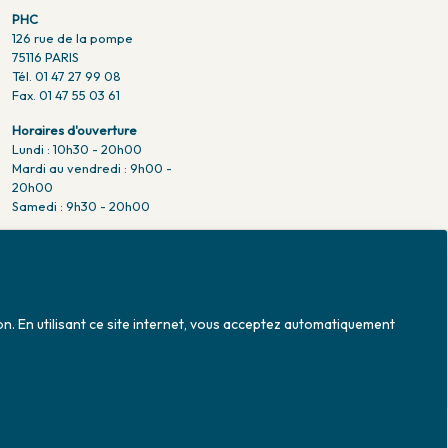
PHC
126 rue de la pompe
75116 PARIS
Tél. 01 47 27 99 08
Fax. 01 47 55 03 61
Horaires d'ouverture
Lundi : 10h30 - 20h00
Mardi au vendredi : 9h00 -
20h00
Samedi : 9h30 - 20h00
Venir en métro
Pompe : ligne 9.
Trocadero : ligne 6/9.
Victor hugo : ligne 2.
on. En utilisant ce site internet, vous acceptez automatiquement
Venir en bus
Jean Monet : ligne 52.
Mise à jour le 06/08/2026 © 2026