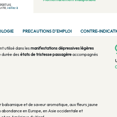
EPERTUIS
rité,
veillez à
OLOGIE
PRECAUTIONS D'EMPLOI
CONTRE-INDICAT
t utilisé dans les
manifestations dépressives légères
te durée des
états de tristesse passagère
accompagnés
0
ur balsamique et de saveur aromatique, aux fleurs jaune
en abondance en Europe, en Asie occidentale et