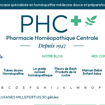
ncaise spécialisée en homéopathie médecine douce et préparatio
NOTRE BLOG
MES CON
Le guide
Fleurs de Bach
Tubes doses
Maman Bébé
conseil
Produits de la
Homéopathie
Enfant Ados
homéopathique
ruche
B
C
D
E
F
G
H
I
J
K
L
M
N
O
P
LUSANES MILLEPERTUIS 30 gélules