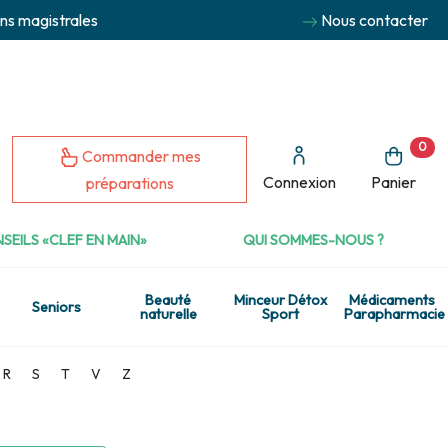
ns magistrales
Nous contacter
0
Commander mes
Connexion
Panier
préparations
SEILS «CLEF EN MAIN»
QUI SOMMES-NOUS ?
Beauté
Minceur Détox
Médicaments
Seniors
naturelle
Sport
Parapharmacie
R
S
T
V
Z