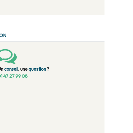
ION
Un
conseil
, une
question
?
1 47 27 99 08