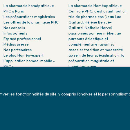
La pharmacie homépathique
La pharmacie Homéopathique
PHC à Paris
Centrale PHC, c’est avant tout un
Les préparations magistrales
trio de pharmaciens (Jean Luc
Les offres de la pharmacie PHC
Gaillard, Hélène Berrué-
Nos conseils
Gaillard, Nathalie Hervé)
Infos patients
passionnés par leur métier, au
Espace professionnel
parcours éclectique et
Médias presse
complémentaire, ayant su
Nos partenaires
associer tradition et modernité
Le blog Homéo-expert
au sein de leur spécialisation : la
L’application homeo-mobile «
préparation magistrale et
PHC »
homéopathique.
La pharmacie PHC dans la
presse
Pharmacie citoyenne :
Association Maladies Foie
er les fonctionnalités du site, y compris l'analyse et la personnalisati
Enfants - AMFE
Conditions générales de ventes
Sitemap