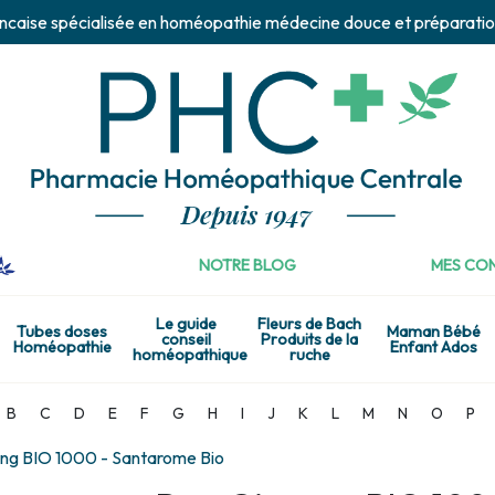
ncaise spécialisée en homéopathie médecine douce et préparatio
NOTRE BLOG
MES CON
Le guide
Fleurs de Bach
Tubes doses
Maman Bébé
conseil
Produits de la
Homéopathie
Enfant Ados
homéopathique
ruche
B
C
D
E
F
G
H
I
J
K
L
M
N
O
P
ng BIO 1000 - Santarome Bio