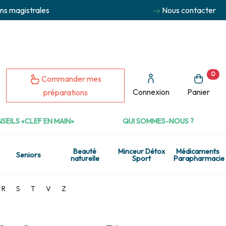
ns magistrales
Nous contacter
0
Commander mes
Connexion
Panier
préparations
SEILS «CLEF EN MAIN»
QUI SOMMES-NOUS ?
Beauté
Minceur Détox
Médicaments
Seniors
naturelle
Sport
Parapharmacie
R
S
T
V
Z