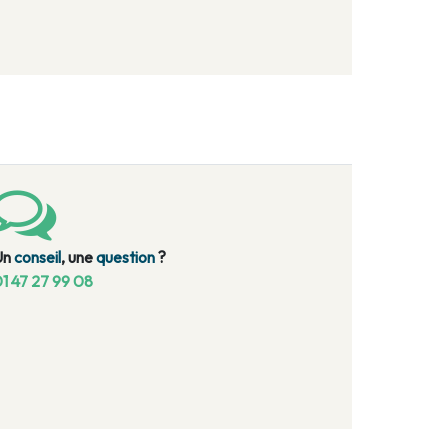
Un
conseil
, une
question
?
1 47 27 99 08