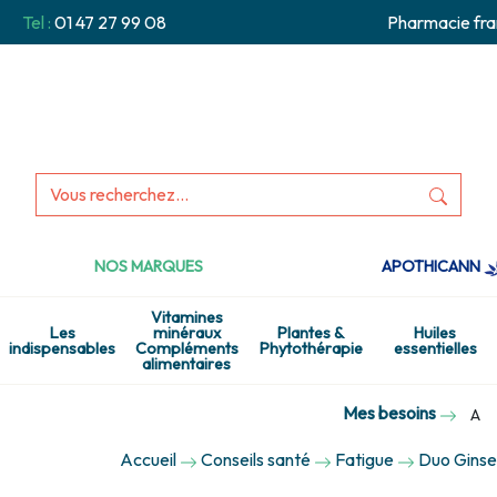
Tel :
01 47 27 99 08
Pharmacie fra
NOS MARQUES
APOTHICANN
Vitamines
Les
minéraux
Plantes &
Huiles
indispensables
Compléments
Phytothérapie
essentielles
alimentaires
Mes besoins
A
Accueil
Conseils santé
Fatigue
Duo Ginse