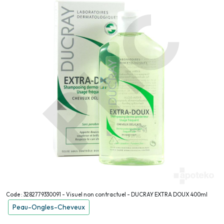
Code : 3282779330091 - Visuel non contractuel - DUCRAY EXTRA DOUX 400ml
Peau-Ongles-Cheveux