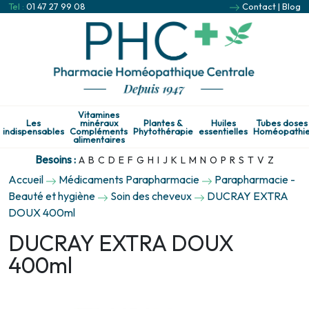
Tel :
01 47 27 99 08
Contact
|
Blog
Vitamines
Les
minéraux
Plantes &
Huiles
Tubes doses
indispensables
Compléments
Phytothérapie
essentielles
Homéopathi
alimentaires
Besoins :
A
B
C
D
E
F
G
H
I
J
K
L
M
N
O
P
R
S
T
V
Z
Accueil
Médicaments Parapharmacie
Parapharmacie -
Beauté et hygiène
Soin des cheveux
DUCRAY EXTRA
DOUX 400ml
DUCRAY EXTRA DOUX
400ml