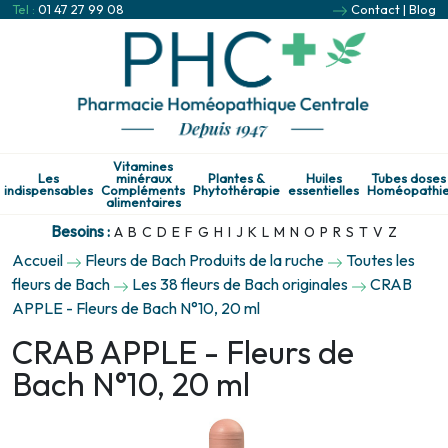
Tel :
01 47 27 99 08
Contact
|
Blog
Vitamines
Les
minéraux
Plantes &
Huiles
Tubes doses
indispensables
Compléments
Phytothérapie
essentielles
Homéopathi
alimentaires
Besoins :
A
B
C
D
E
F
G
H
I
J
K
L
M
N
O
P
R
S
T
V
Z
Accueil
Fleurs de Bach Produits de la ruche
Toutes les
fleurs de Bach
Les 38 fleurs de Bach originales
CRAB
APPLE - Fleurs de Bach N°10, 20 ml
CRAB APPLE - Fleurs de
Bach N°10, 20 ml