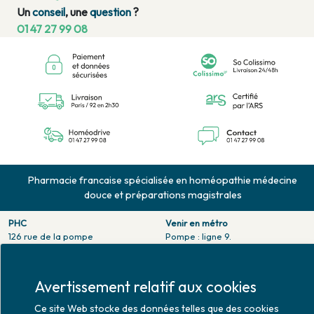
Un
conseil
, une
question
?
01 47 27 99 08
Pharmacie francaise spécialisée en homéopathie médecine
douce et préparations magistrales
PHC
Venir en métro
126 rue de la pompe
Pompe : ligne 9.
75116 PARIS
Trocadero : ligne 6/9.
Tél. 01 47 27 99 08
Victor hugo : ligne 2.
Fax. 01 47 55 03 61
Avertissement relatif aux cookies
Venir en bus
Horaires d'ouverture
Jean Monet : ligne 52.
Ce site Web stocke des données telles que des cookies