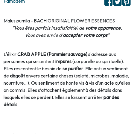
Famadem
Malus pumila - BACH ORIGINAL FLOWER ESSENCES
"
Vous êtes parfois insatisfait(e) de
votre apparence.
Vous avez envie d’
accepter votre corps
"
L'élixir
CRAB APPLE
(
Pommier sauvage
)
s'adresse aux
personnes qui se sentent
impures
(corporelle ou spirituelle).
Elles rescentent le besoin de
se purifier
. Elle ont un sentiment
de
dégoût
envers certaine choses (saleté, microbes, maladie,
nourriture…). Ou sentiment de honte vis à vis d’un acte qu’elles
on commis. Elles s’attachent également à des détails dans
lesquels elles se perdent. Elles se laissent arrêter
par des
détails
.