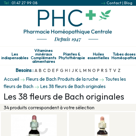
Tel :
01 47 27 99 08
Contact
|
Blog
Vitamines
Les
minéraux
Plantes &
Huiles
Tubes doses
indispensables
Compléments
Phytothérapie
essentielles
Homéopathi
alimentaires
Besoins :
A
B
C
D
E
F
G
H
I
J
K
L
M
N
O
P
R
S
T
V
Z
Accueil
Fleurs de Bach Produits de la ruche
Toutes les
fleurs de Bach
Les 38 fleurs de Bach originales
Les 38 fleurs de Bach originales
34 produits correspondent à votre sélection