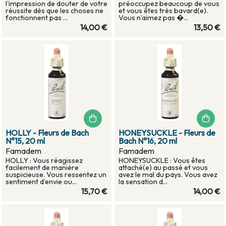
l'impression de douter de votre
préoccupez beaucoup de vous
réussite dès que les choses ne
et vous êtes très bavard(e).
fonctionnent pas ...
Vous n’aimez pas �...
14,00 €
13,50 €
HOLLY - Fleurs de Bach
HONEYSUCKLE - Fleurs de
N°15, 20 ml
Bach N°16, 20 ml
Famadem
Famadem
HOLLY : Vous réagissez
HONEYSUCKLE : Vous êtes
facilement de manière
attaché(e) au passé et vous
suspicieuse. Vous ressentez un
avez le mal du pays. Vous avez
sentiment d’envie ou...
la sensation d...
15,70 €
14,00 €