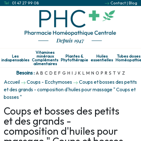
Tel :
01 47 27 99 08
Contact
|
Blog
Vitamines
Les
minéraux
Plantes &
Huiles
Tubes doses
indispensables
Compléments
Phytothérapie
essentielles
Homéopathi
alimentaires
Besoins :
A
B
C
D
E
F
G
H
I
J
K
L
M
N
O
P
R
S
T
V
Z
Accueil
Coups - Ecchymoses
Coups et bosses des petits
et des grands - composition d'huiles pour massage " Coups et
bosses "
Coups et bosses des petits
et des grands -
composition d'huiles pour