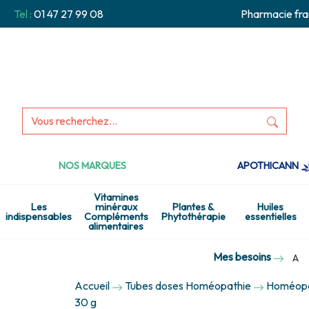
Tel :
01 47 27 99 08
Pharmacie fra
NOS MARQUES
APOTHICANN
Vitamines
Les
minéraux
Plantes &
Huiles
indispensables
Compléments
Phytothérapie
essentielles
alimentaires
Mes besoins
A
Accueil
Tubes doses Homéopathie
Homéopat
30 g