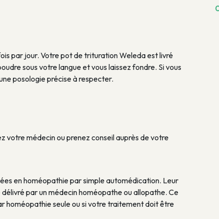
0
is par jour. Votre pot de trituration Weleda est livré
 poudre sous votre langue et vous laissez fondre. Si vous
ne posologie précise à respecter.
z votre médecin ou prenez conseil auprès de votre
itées en homéopathie par simple automédication. Leur
re délivré par un médecin homéopathe ou allopathe. Ce
ar homéopathie seule ou si votre traitement doit être