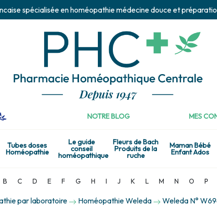
ncaise spécialisée en homéopathie médecine douce et préparatio
NOTRE BLOG
MES CON
Le guide
Fleurs de Bach
Tubes doses
Maman Bébé
conseil
Produits de la
Homéopathie
Enfant Ados
homéopathique
ruche
B
C
D
E
F
G
H
I
J
K
L
M
N
O
P
hie par laboratoire
Homéopathie Weleda
Weleda N° W694