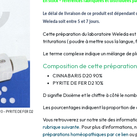
En stock – références fabriquées et distribuées p
Le délai de livraison de ce produit est dépendant d
Weleda
soit entre 5 et 7 jours.
Cette préparation du laboratoire Weleda e
triturations ( poudre à mettre sous la langue,
Le terme complexe indique un mélange de pl
Composition de cette préparati
CINNABARIS D20 90%
PYRITE DE FER D2 10%
D signifie Dixième et le chiffre à côté le nomb
Les pourcentages indiquent la proportion de 
0 - PYRITE DE FER D2
Vous retrouverez sur notre site des informa
rubrique suivante
. Pour plus d’informations, 
préparations homéopathiques par ce lien
ou 