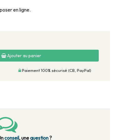
oser en ligne.
Ajouter au panier
Paiement 100% sécurisé (CB, PayPal)
Un
conseil
, une
question
?