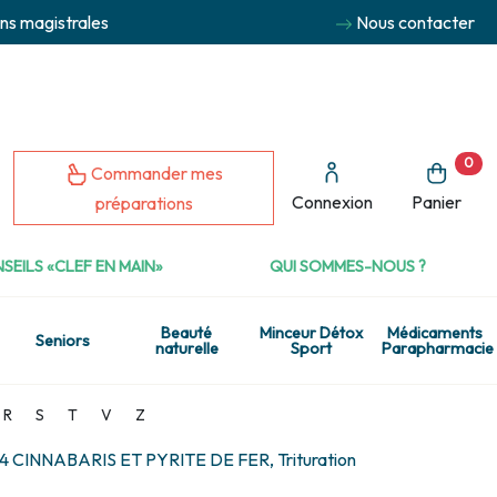
ns magistrales
Nous contacter
0
Commander mes
Connexion
Panier
préparations
SEILS «CLEF EN MAIN»
QUI SOMMES-NOUS ?
Beauté
Minceur Détox
Médicaments
Seniors
naturelle
Sport
Parapharmacie
R
S
T
V
Z
 CINNABARIS ET PYRITE DE FER, Trituration