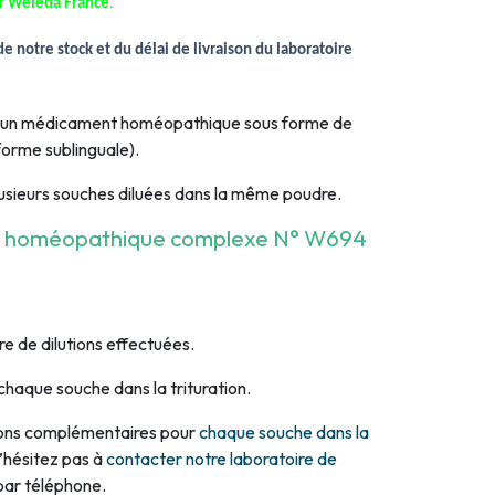
ar Weleda France
.
e notre stock et du délai de livraison du laboratoire
st un médicament homéopathique sous forme de
 forme sublinguale).
usieurs souches diluées dans la même poudre.
on homéopathique complexe N° W694
re de dilutions effectuées.
chaque souche dans la trituration.
tions complémentaires pour
chaque souche dans la
n’hésitez pas à
contacter notre laboratoire de
par téléphone.