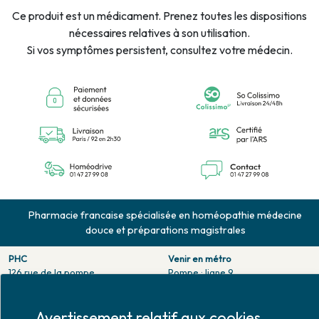
Ce produit est un médicament. Prenez toutes les dispositions
nécessaires relatives à son utilisation.
Si vos symptômes persistent, consultez votre médecin.
Pharmacie francaise spécialisée en homéopathie médecine
douce et préparations magistrales
PHC
Venir en métro
126 rue de la pompe
Pompe : ligne 9.
75116 PARIS
Trocadero : ligne 6/9.
Tél. 01 47 27 99 08
Victor hugo : ligne 2.
Fax. 01 47 55 03 61
Avertissement relatif aux cookies