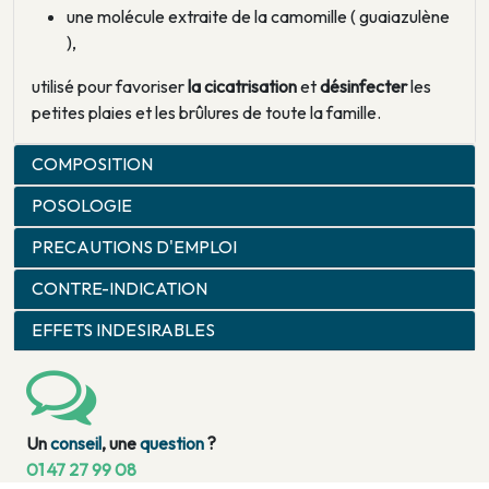
une molécule extraite de la camomille ( guaiazulène
),
utilisé pour favoriser
la cicatrisation
et
désinfecter
les
petites plaies et les brûlures de toute la famille.
COMPOSITION
POSOLOGIE
PRECAUTIONS D'EMPLOI
CONTRE-INDICATION
EFFETS INDESIRABLES
Un
conseil
, une
question
?
01 47 27 99 08