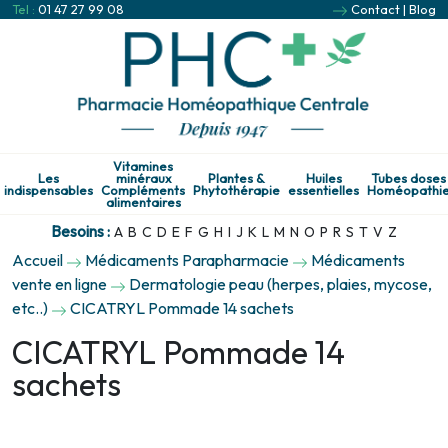
Tel :
01 47 27 99 08
Contact
|
Blog
Vitamines
Les
minéraux
Plantes &
Huiles
Tubes doses
indispensables
Compléments
Phytothérapie
essentielles
Homéopathi
alimentaires
Besoins :
A
B
C
D
E
F
G
H
I
J
K
L
M
N
O
P
R
S
T
V
Z
Accueil
Médicaments Parapharmacie
Médicaments
vente en ligne
Dermatologie peau (herpes, plaies, mycose,
etc..)
CICATRYL Pommade 14 sachets
CICATRYL Pommade 14
sachets