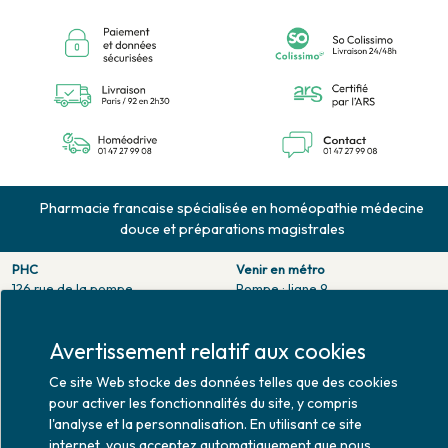
Pharmacie francaise spécialisée en homéopathie médecine
douce et préparations magistrales
PHC
Venir en métro
126 rue de la pompe
Pompe : ligne 9.
75116 PARIS
Trocadero : ligne 6/9.
Tél. 01 47 27 99 08
Victor hugo : ligne 2.
Avertissement relatif aux cookies
Fax. 01 47 55 03 61
Venir en bus
Horaires d'ouverture
Ce site Web stocke des données telles que des cookies
Jean Monet : ligne 52.
Lundi : 10h30 - 20h00
pour activer les fonctionnalités du site, y compris
Mardi au vendredi : 9h00 -
l'analyse et la personnalisation. En utilisant ce site
20h00
internet, vous acceptez automatiquement que nous