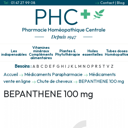
Tel :
01 47 27 99 08
Contact
|
Blog
Vitamines
Les
minéraux
Plantes &
Huiles
Tubes doses
indispensables
Compléments
Phytothérapie
essentielles
Homéopathi
alimentaires
Besoins :
A
B
C
D
E
F
G
H
I
J
K
L
M
N
O
P
R
S
T
V
Z
Accueil
Médicaments Parapharmacie
Médicaments
vente en ligne
Chute de cheveux
BEPANTHENE 100 mg
BEPANTHENE 100 mg