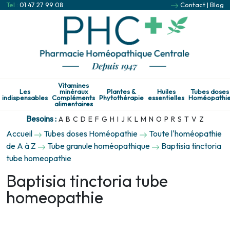
Tel :
01 47 27 99 08
Contact
|
Blog
Vitamines
Les
minéraux
Plantes &
Huiles
Tubes doses
indispensables
Compléments
Phytothérapie
essentielles
Homéopathi
alimentaires
Besoins :
A
B
C
D
E
F
G
H
I
J
K
L
M
N
O
P
R
S
T
V
Z
Accueil
Tubes doses Homéopathie
Toute l'homéopathie
de A à Z
Tube granule homéopathique
Baptisia tinctoria
tube homeopathie
Baptisia tinctoria tube
homeopathie