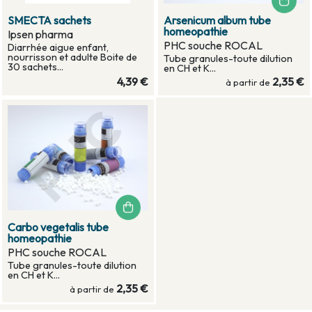
SMECTA sachets
Arsenicum album tube
homeopathie
Ipsen pharma
PHC souche ROCAL
Diarrhée aigue enfant,
nourrisson et adulte Boite de
Tube granules-toute dilution
30 sachets...
en CH et K...
4,39 €
2,35 €
à partir de
Carbo vegetalis tube
homeopathie
PHC souche ROCAL
Tube granules-toute dilution
en CH et K...
2,35 €
à partir de