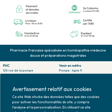
Pharmacie francaise spécialisée en homéopathie médecine
douce et préparations magistrales
PHC
Venir en métro
126 rue de la pompe
Pompe : ligne 9.
75116 PARIS
Trocadero : ligne 6/9.
Tél. 01 47 27 99 08
Victor hugo : ligne 2.
Fax. 01 47 55 03 61
Avertissement relatif aux cookies
Venir en bus
Horaires d'ouverture
Jean Monet : ligne 52.
Ce site Web stocke des données telles que des cookies
Lundi : 10h30 - 20h00
pour activer les fonctionnalités du site, y compris
Mardi au vendredi : 9h00 -
l'analyse et la personnalisation. En utilisant ce site
20h00