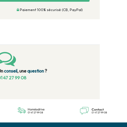
Paiement 100% sécurisé (CB, PayPal)
Un
conseil
, une
question
?
1 47 27 99 08