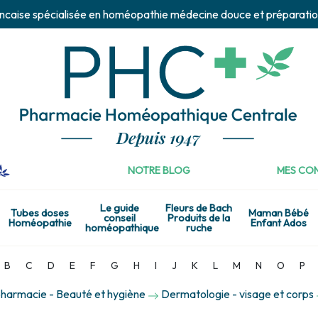
ncaise spécialisée en homéopathie médecine douce et préparatio
NOTRE BLOG
MES CON
Le guide
Fleurs de Bach
Tubes doses
Maman Bébé
conseil
Produits de la
Homéopathie
Enfant Ados
homéopathique
ruche
B
C
D
E
F
G
H
I
J
K
L
M
N
O
P
harmacie - Beauté et hygiène
Dermatologie - visage et corps