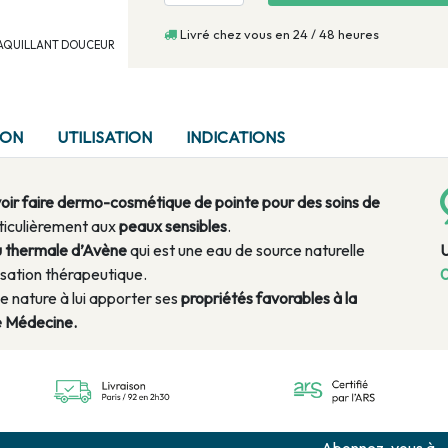
Livré chez vous en 24 / 48 heures
DEMAQUILLANT DOUCEUR
ION
UTILISATION
INDICATIONS
voir faire dermo-cosmétique de pointe pour des soins de
ticulièrement aux
peaux sensibles
.
u thermale d’Avène
qui est une eau de source naturelle
isation thérapeutique.
0
e nature à lui apporter ses
propriétés favorables à la
e Médecine.