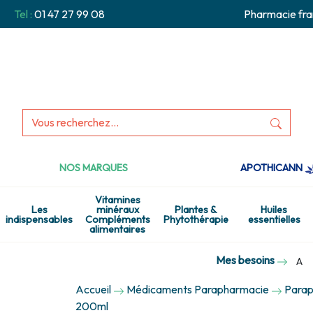
Tel :
01 47 27 99 08
Pharmacie fra
NOS MARQUES
APOTHICANN
Vitamines
Les
minéraux
Plantes &
Huiles
indispensables
Compléments
Phytothérapie
essentielles
alimentaires
Mes besoins
A
Accueil
Médicaments Parapharmacie
Parap
200ml