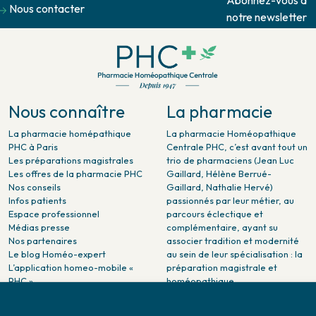
Abonnez-vous à
Nous contacter
notre newsletter
Nous connaître
La pharmacie
La pharmacie homépathique
La pharmacie Homéopathique
PHC à Paris
Centrale PHC, c’est avant tout un
Les préparations magistrales
trio de pharmaciens (Jean Luc
Les offres de la pharmacie PHC
Gaillard, Hélène Berrué-
Nos conseils
Gaillard, Nathalie Hervé)
Infos patients
passionnés par leur métier, au
Espace professionnel
parcours éclectique et
Médias presse
complémentaire, ayant su
Nos partenaires
associer tradition et modernité
Le blog Homéo-expert
au sein de leur spécialisation : la
L’application homeo-mobile «
préparation magistrale et
PHC »
homéopathique.
La pharmacie PHC dans la
presse