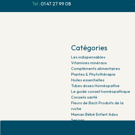
Tel :
01 47 27 99 08
Catégories
Les indispensables
Vitamines minéraux
Compléments alimentaires
Plantes & Phytothérapie
Huiles essentielles
Tubes doses Homéopathie
Le guide conseil homéopathique
Conseils santé
Fleurs de Bach Produits de la
ruche
Maman Bébé Enfant Ados
Seniors
Beauté naturelle
Minceur Détox Sport