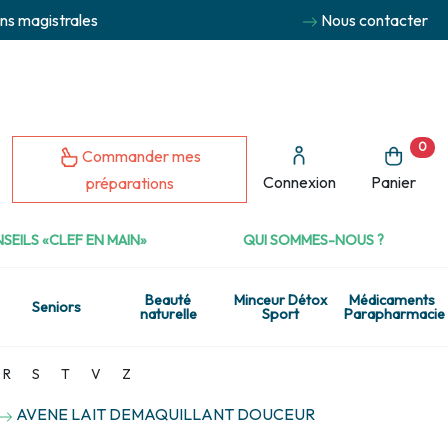
ns magistrales
Nous contacter
0
Commander mes
Connexion
Panier
préparations
SEILS «CLEF EN MAIN»
QUI SOMMES-NOUS ?
Beauté
Minceur Détox
Médicaments
Seniors
naturelle
Sport
Parapharmacie
R
S
T
V
Z
AVENE LAIT DEMAQUILLANT DOUCEUR