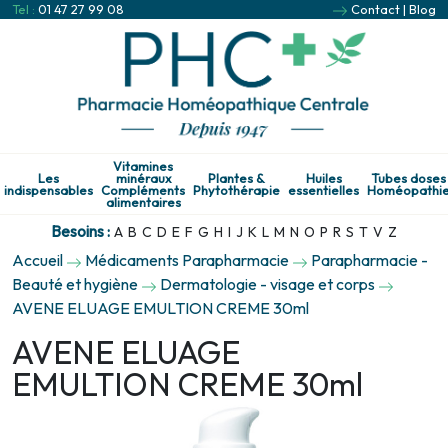
Tel :
01 47 27 99 08
Contact
|
Blog
Vitamines
Les
minéraux
Plantes &
Huiles
Tubes doses
indispensables
Compléments
Phytothérapie
essentielles
Homéopathi
alimentaires
Besoins :
A
B
C
D
E
F
G
H
I
J
K
L
M
N
O
P
R
S
T
V
Z
Accueil
Médicaments Parapharmacie
Parapharmacie -
Beauté et hygiène
Dermatologie - visage et corps
AVENE ELUAGE EMULTION CREME 30ml
AVENE ELUAGE
EMULTION CREME 30ml