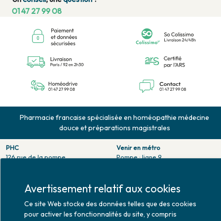
01 47 27 99 08
Pharmacie francaise spécialisée en homéopathie médecine
douce et préparations magistrales
PHC
Venir en métro
126 rue de la pompe
Pompe : ligne 9.
75116 PARIS
Trocadero : ligne 6/9.
Tél. 01 47 27 99 08
Victor hugo : ligne 2.
Fax. 01 47 55 03 61
Avertissement relatif aux cookies
Venir en bus
Horaires d'ouverture
Ce site Web stocke des données telles que des cookies
Jean Monet : ligne 52.
Lundi : 10h30 - 20h00
pour activer les fonctionnalités du site, y compris