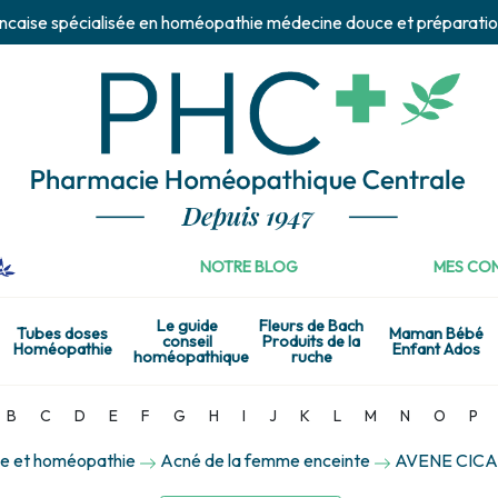
ncaise spécialisée en homéopathie médecine douce et préparatio
NOTRE BLOG
MES CON
Le guide
Fleurs de Bach
Tubes doses
Maman Bébé
conseil
Produits de la
Homéopathie
Enfant Ados
homéopathique
ruche
B
C
D
E
F
G
H
I
J
K
L
M
N
O
P
e et homéopathie
Acné de la femme enceinte
AVENE CICA