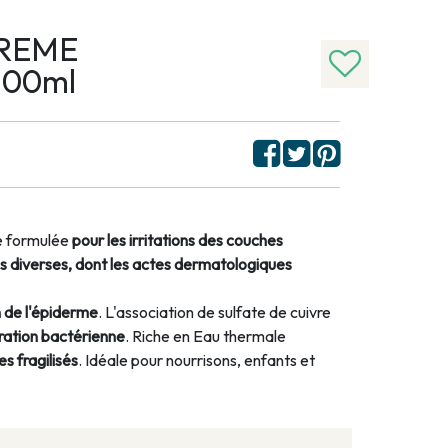
CREME
100ml
té formulée
pour les irritations des couches
ons diverses, dont les actes dermatologiques
n de l'épiderme
. L'association de sulfate de cuivre
fération bactérienne
. Riche en Eau thermale
s fragilisés
. Idéale pour nourrisons, enfants et