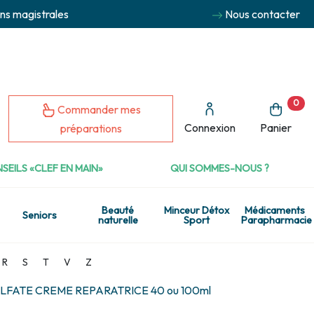
ns magistrales
Nous contacter
0
Commander mes
Connexion
Panier
préparations
SEILS «CLEF EN MAIN»
QUI SOMMES-NOUS ?
Beauté
Minceur Détox
Médicaments
Seniors
naturelle
Sport
Parapharmacie
R
S
T
V
Z
LFATE CREME REPARATRICE 40 ou 100ml