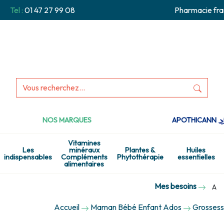
Tel :
01 47 27 99 08
Pharmacie fra
NOS MARQUES
APOTHICANN
Vitamines
Les
minéraux
Plantes &
Huiles
indispensables
Compléments
Phytothérapie
essentielles
alimentaires
Mes besoins
A
Accueil
Maman Bébé Enfant Ados
Grossess