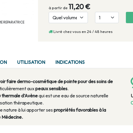
11,20 €
à partir de
EME REPARATRICE
Livré chez vous en 24 / 48 heures
ION
UTILISATION
INDICATIONS
voir faire dermo-cosmétique de pointe pour des soins de
ticulièrement aux
peaux sensibles
.
u thermale d’Avène
qui est une eau de source naturelle
isation thérapeutique.
0
e nature à lui apporter ses
propriétés favorables à la
e Médecine.