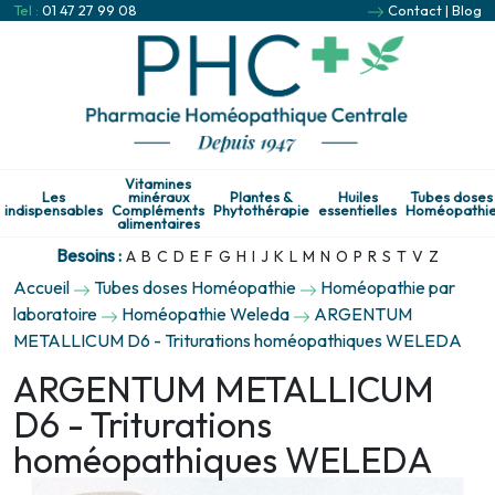
Tel :
01 47 27 99 08
Contact
|
Blog
Vitamines
Les
minéraux
Plantes &
Huiles
Tubes doses
indispensables
Compléments
Phytothérapie
essentielles
Homéopathi
alimentaires
Besoins :
A
B
C
D
E
F
G
H
I
J
K
L
M
N
O
P
R
S
T
V
Z
Accueil
Tubes doses Homéopathie
Homéopathie par
laboratoire
Homéopathie Weleda
ARGENTUM
METALLICUM D6 - Triturations homéopathiques WELEDA
ARGENTUM METALLICUM
D6 - Triturations
homéopathiques WELEDA