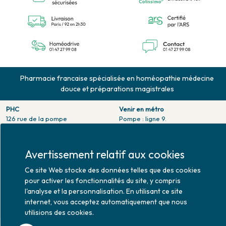
Pharmacie francaise spécialisée en homéopathie médecine
douce et préparations magistrales
PHC
Venir en métro
126 rue de la pompe
Pompe : ligne 9.
75116 PARIS
Trocadero : ligne 6/9.
Tél. 01 47 27 99 08
Victor hugo : ligne 2.
Fax. 01 47 55 03 61
Avertissement relatif aux cookies
Venir en bus
Horaires d'ouverture
Jean Monet : ligne 52.
Ce site Web stocke des données telles que des cookies
Lundi : 10h30 - 20h00
pour activer les fonctionnalités du site, y compris
Mardi au vendredi : 9h00 -
l'analyse et la personnalisation. En utilisant ce site
20h00
internet, vous acceptez automatiquement que nous
Samedi : 9h30 - 20h00
utilisions des cookies.