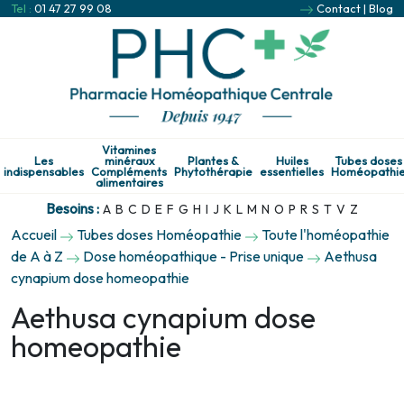
Tel :
01 47 27 99 08
Contact
|
Blog
Vitamines
Les
minéraux
Plantes &
Huiles
Tubes doses
indispensables
Compléments
Phytothérapie
essentielles
Homéopathi
alimentaires
Besoins :
A
B
C
D
E
F
G
H
I
J
K
L
M
N
O
P
R
S
T
V
Z
Accueil
Tubes doses Homéopathie
Toute l'homéopathie
de A à Z
Dose homéopathique - Prise unique
Aethusa
cynapium dose homeopathie
Aethusa cynapium dose
homeopathie