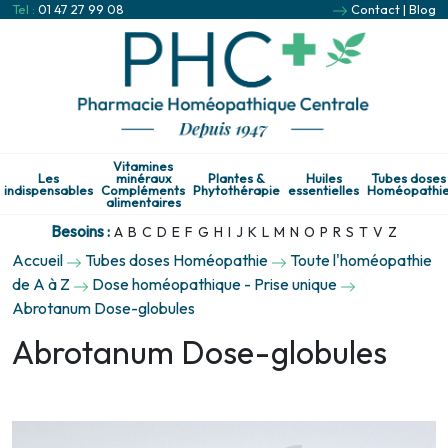
Tel :
01 47 27 99 08
Contact
|
Blog
Vitamines
Les
minéraux
Plantes &
Huiles
Tubes doses
indispensables
Compléments
Phytothérapie
essentielles
Homéopathi
alimentaires
Besoins :
A
B
C
D
E
F
G
H
I
J
K
L
M
N
O
P
R
S
T
V
Z
Accueil
Tubes doses Homéopathie
Toute l'homéopathie
de A à Z
Dose homéopathique - Prise unique
Abrotanum Dose-globules
Abrotanum Dose-globules