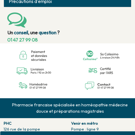
Précautions d'emploi
Un
conseil
, une
question
?
01 47 27 99 08
Pharmacie francaise spécialisée en homéopathie médecine
douce et préparations magistrales
PHC
Venir en métro
126 rue de la pompe
Pompe : ligne 9.
75116 PARIS
Trocadero : ligne 6/9.