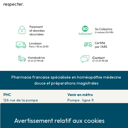
respecter.
Pharmacie francaise spécialisée en homéopathie médecine
douce et préparations magistrales
PHC
Venir en métro
126 rue de la pompe
Pompe : ligne 9.
75116 PARIS
Trocadero : ligne 6/9.
Tél. 01 47 27 99 08
Victor hugo : ligne 2.
Fax. 01 47 55 03 61
Avertissement relatif aux cookies
Venir en bus
Horaires d'ouverture
Jean Monet : ligne 52.