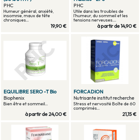
PHC
PHC
Humeur général, anxiété,
Utile dans les troubles de
insomnie, maux de tête
l'humeur, du sommeil et les
chroniques...
tensions nerveuses....
19,90 €
à partir de
14,90 €
EQUILIBRE SERO -T Bio
FORCADION
Biophenix
Nutrisante institut recherche
Bien être et sommeil...
Stress et nervosité Boîte de 60
comprimés...
à partir de
24,00 €
21,15 €