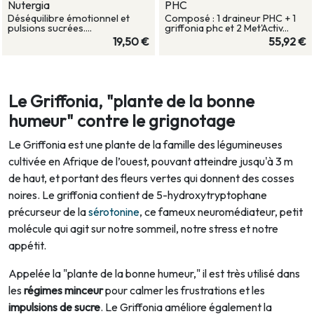
Nutergia
PHC
Déséquilibre émotionnel et
Composé : 1 draineur PHC + 1
pulsions sucrées....
griffonia phc et 2 Met'Activ...
19,50 €
55,92 €
Le Griffonia, "plante de la bonne
humeur" contre le grignotage
Le
Griffonia est une plante de la famille des légumineuses
cultivée en Afrique de l’ouest, pouvant atteindre jusqu'à 3 m
de haut, et portant des fleurs vertes qui donnent des cosses
noires. Le griffonia contient de
5-hydroxytryptophane
précurseur de la
sérotonine
, ce fameux neuromédiateur, petit
molécule qui agit sur notre sommeil, notre stress et notre
appétit.
Appelée la "plante de la bonne humeur," il est très utilisé dans
les
régimes minceur
pour calmer les frustrations et les
impulsions de sucre
. Le Griffonia améliore également la