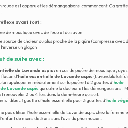
on rouge est apparu et les démangeaisons commencent. Ça gratte
 .
éflexe avant tout :
ûre de moustique avec de l’eau et du savon
e source de chaleur au plus proche de la piqûre (compresse avec d
 l’inverse un glaçon
t de suite avec :
entielle de Lavande aspic :
en cas de piqûre de moustique , ayez
 flacon d’
huile essentielle de Lavande aspic
(Lavandula latifoli
loi : appliquer immédiatement sur la piqûre 1 à 2 gouttes d’
huile
e de Lavande aspic
qui calme la douleur et les démangeaisons . 
 renouveler 3 ou 4 fois dans la demi-heure qui suit.
nts : diluez 1 goutte d’huile essentielle pour 3 gouttes d’
huile vég
ne pas utiliser l’huile essentielle de Lavande aspic chez la femme 
 l’enfant de moins de 3 ans sans l’avis du pharmacien.