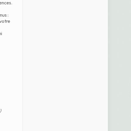
ences.
nus :
 votre
ni
)