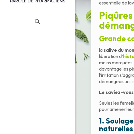
PAROLE DE PHARMACIENS
essentielle de la
Piqûres
démang
Grande c
la
salive du mo
libération d’
hist
moins marquées. E
davantage les pi
l’irritation s’agg
démangeaisons n
Le saviez-vous
Seules les femell
pour amener leur
1. Soulage
naturelles