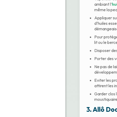
ambiant l’
hu
même la peau.
Appliquer su
d’huiles esse
démangeaison
Pour protége
lit ou le ber
Disposer des
Porter des v
Ne pas de lai
développeme
Eviter les pr
attirent les 
Garder clos l
moustiquaire
3. Allô
Doc