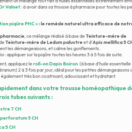
alement un mélange tout fait d’huiles essentielles extrêmement effi
Dr Valnet
: à avoir dans sa trousse à pharmacie pour toutes les pe
ution piqûre PHC »
: le remède naturel ultra efficace de notr
pharmacie
, ce mélange réalisé à base de
Teinture-mère de
de
Teinture-mère de Ledum palustre
et d’
Apis mellifica 5 C
nt les démangeaisons, et calme les gonflements.
 : appliquer sur la piqûre toutes les heures 3 à 5 fois de suite.
nt, appliquez le
roll-on Dapis Boiron
(à base d’huile essentielle
éranium) 2 à 3 fois par jour, idéal pour les petites démangeaisons 
également très bon cicatrisant, adoucissant et hydratant.
apidement dans votre trousse homéopathique d
rois tubes suivants
:
stre 7 CH
perforatum 5 CH
ica 5 CH