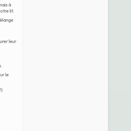
mais à
tre lit.
mélange
rer leur
s.
ur le
!)