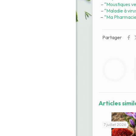
–
“Moustiques ve
–
“Maladie à viru
–
“Ma Pharmacie 
Partager
Articles simil
7 juillet 2026