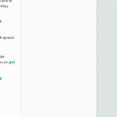
cace le
tites
e
H
apaise
 de
ou un
gel
e