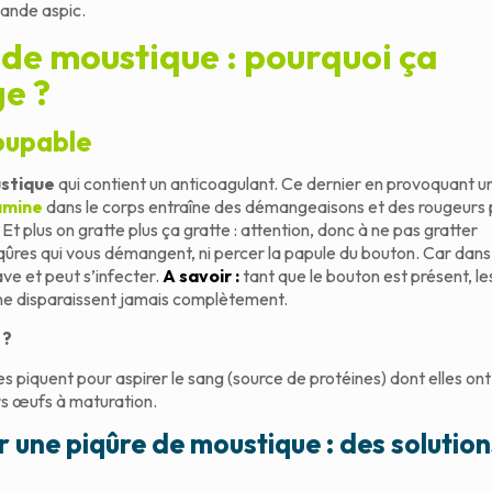
vande aspic.
 de moustique : pourquoi ça
e ?
oupable
ustique
qui contient un anticoagulant. Ce dernier en provoquant u
amine
dans le corps entraîne des démangeaisons et des rougeurs 
t plus on gratte plus ça gratte : attention, donc à ne pas gratter
qûres qui vous démangent, ni percer la papule du bouton. Car dans
rave et peut s’infecter.
A savoir :
tant que le bouton est présent, le
e disparaissent jamais complètement.
 ?
es piquent pour aspirer le sang (source de protéines) dont elles on
s œufs à maturation.
r une piqûre de moustique : des solution