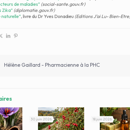
cteurs de maladies”
(social-sante.gouv.fr)
s Zika”
(diplomatie.gouv.fr)
naturelle”
, livre du Dr Yves Donadieu
(Editions J’ai Lu- Bien-Etre
Hélène Gaillard - Pharmacienne à la PHC
aires
30 juin 2026
18 juin 2026