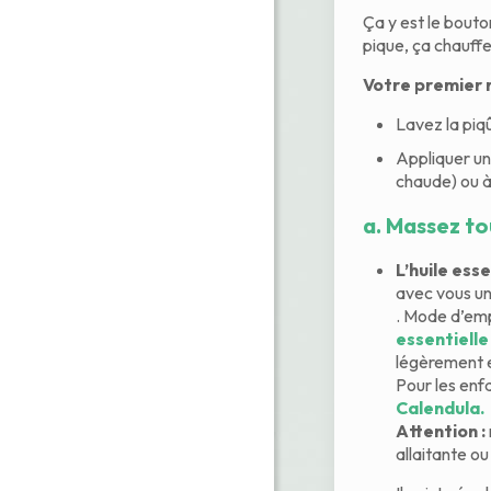
Ça y est le bout
pique, ça chauffe
Votre premier r
Lavez la piq
Appliquer un
chaude) ou à
a.
Massez tou
L’huile ess
avec vous un
. Mode d’emp
essentiell
légèrement et
Pour les enfa
Calendula.
Attention :
allaitante ou