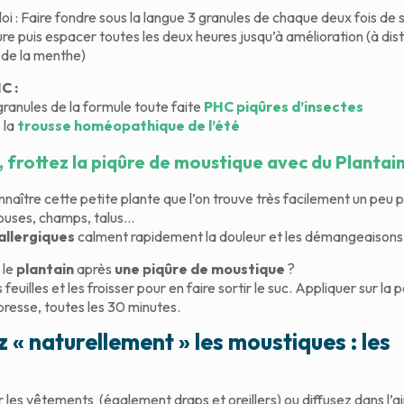
i : Faire fondre sous la langue 3 granules de chaque deux fois de s
re puis espacer toutes les deux heures jusqu’à amélioration (à dis
 de la menthe)
C :
granules de la formule toute faite
PHC piqûres d’insectes
 la
trousse homéopathique de l’été
 frottez la piqûre de moustique avec du Plantain
aître cette petite plante que l’on trouve très facilement un peu 
elouses, champs, talus…
allergiques
calment rapidement la douleur et les démangeaisons
 le
plantain
après
une piqûre de moustique
?
euilles et les froisser pour en faire sortir le suc. Appliquer sur la 
esse, toutes les 30 minutes.
z « naturellement » les moustiques : les
 les vêtements (également draps et oreillers) ou diffusez dans l’ai