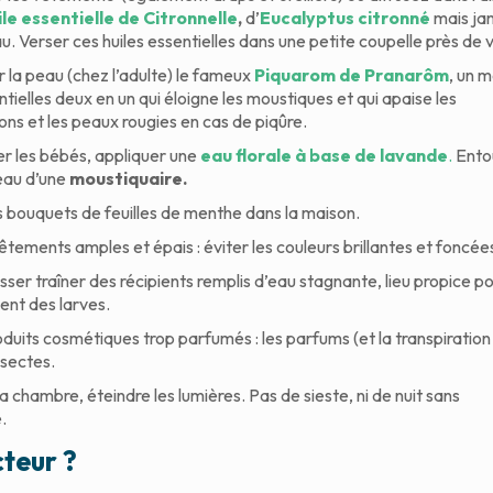
ile essentielle de Citronnelle
,
d’
Eucalyptus citronné
mais ja
 Verser ces huiles essentielles dans une petite coupelle près de vo
r la peau (chez l’adulte) le fameux
Piquarom de Pranarôm
, un 
ntielles deux en un qui éloigne les moustiques et qui apaise les
s et les peaux rougies en cas de piqûre.
r les bébés, appliquer une
eau florale à base de lavande
.
Entou
ceau d’une
moustiquaire.
 bouquets de feuilles de menthe dans la maison.
êtements amples et épais : éviter les couleurs brillantes et foncée
sser traîner des récipients remplis d’eau stagnante, lieu propice po
nt des larves.
oduits cosmétiques trop parfumés : les parfums (et la transpiration 
insectes.
a chambre, éteindre les lumières. Pas de sieste, ni de nuit sans
.
teur ?