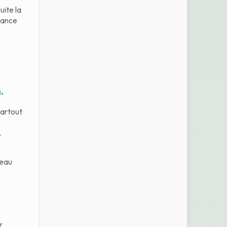
uite la
tance
.
partout
.
peau
r