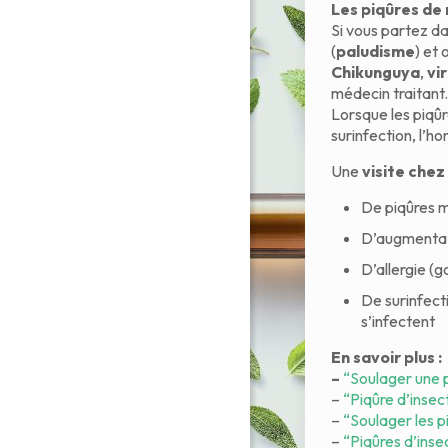
Les piqûres de
Si vous partez d
(
paludisme
) et 
Chikunguya
,
vi
médecin traitant.
Lorsque les piqûr
surinfection, l’h
Une
visite chez
De piqûres m
D’augmentati
D’allergie (
De surinfecti
s’infectent
En savoir plus :
–
“Soulager une 
–
“Piqûre d’insec
–
“Soulager les p
–
“Piqûres d’inse