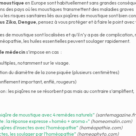
 moustique
en Europe sont habituellement sans grandes conséqu
ans des pays où les moustiques transmettent des maladies graves
ou les risques sanitaires liés aux piqûres de moustique sont bien con
rus Zika
,
Dengue
, pensez à vous protéger et à faire le point avec
es de moustique sont localisées et qu’il n’y a pas de complication, 
oméopathie, les huiles essentielles peuvent soulager rapidement.
 le médecin
s’impose en cas :
ultiples, notamment sur le visage.
on du diamètre de la zone piquée (plusieurs centimètres)
gonflement important, enflé, rougeurs)
on : les piqûres ne se résorbent pas mais au contraire s’amplifient,
piqûre de moustique avec 4 remèdes naturels”
(santemagazine.fr
te : la réponse expresse « homéo + aroma »”
(homeomalin.com)
iqûres d’insectes avec l’homéopathie”
(homéopathie.com)
ctes, les soulager par l’homéopathie”
(homeophyto.com)