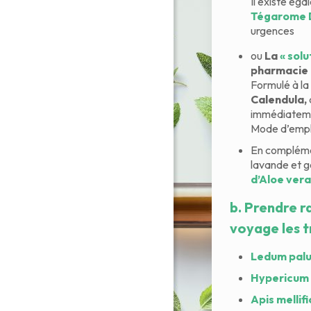
Il existe ég
Tégarome
urgences
ou
La
« sol
pharmacie
Formulé à la
Calendula,
immédiateme
Mode d’emploi
En compléme
lavande et g
d’Aloe vera
b.
Prendre r
voyage les t
Ledum palu
Hypericum 
Apis mellif