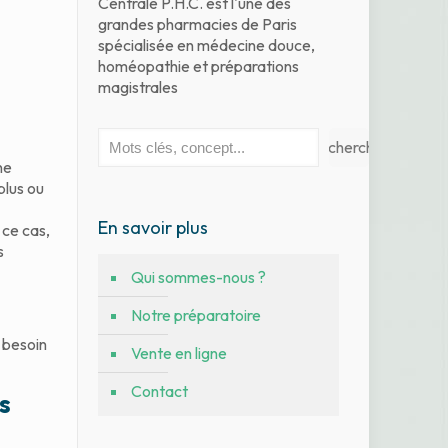
Centrale P.H.C. est l'une des
grandes pharmacies de Paris
spécialisée en médecine douce,
homéopathie et préparations
magistrales
Rechercher
Rechercher
ne
plus ou
En savoir plus
 ce cas,
s
Qui sommes-nous ?
Notre préparatoire
t besoin
Vente en ligne
Contact
s