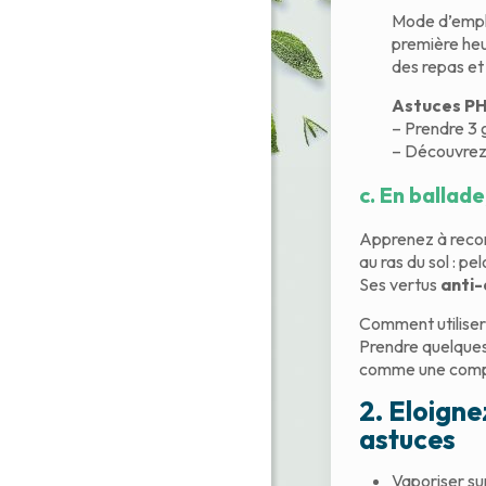
Mode d’emplo
première heu
des repas et
Astuces PH
– Prendre 3 
– Découvrez
c.
En ballade,
Apprenez à reconn
au ras du sol : p
Ses vertus
anti-
Comment utiliser
Prendre quelques f
comme une compr
2. Eloigne
astuces
Vaporiser sur