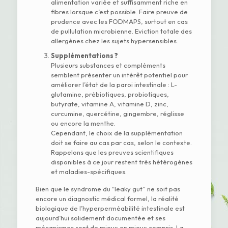
alimentation variée et suffisamment riche en
fibres lorsque c’est possible. Faire preuve de
prudence avec les FODMAPS, surtout en cas
de pullulation microbienne. Eviction totale des
allergènes chez les sujets hypersensibles.
Supplémentations ?
Plusieurs substances et compléments
semblent présenter un intérêt potentiel pour
améliorer l’état de la paroi intestinale : L-
glutamine, prébiotiques, probiotiques,
butyrate, vitamine A, vitamine D, zinc,
curcumine, quercétine, gingembre, réglisse
ou encore la menthe.
Cependant, le choix de la supplémentation
doit se faire au cas par cas, selon le contexte.
Rappelons que les preuves scientifiques
disponibles à ce jour restent très hétérogènes
et maladies-spécifiques.
Bien que le syndrome du “leaky gut” ne soit pas
encore un diagnostic médical formel, la réalité
biologique de l’hyperperméabilité intestinale est
aujourd’hui solidement documentée et ses
mécanismes sont de mieux en mieux compris. La