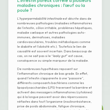
L’intestin poreux corrélé à plusieurs
maladies chroniques : l’œuf ou la
poule ?
L’
hyperperméabilité intestinale
est décrite dans de
nombreuses pathologies (maladies inflammatoires
de l’intestin, côlon irritable, problèmes hépatiques,
maladie cœliaque et autres pathologies auto-
immunes, dermatoses, maladies
cardiovasculaires, troubles métaboliques comme
le diabète et l’obésité etc.). Toutefois le lien de
causalité est souvent incertain. Dans beaucoup de
cas, on ne sait pas si le “
leaky gut
” est cause,
conséquence ou simple marqueur de la maladie.
De nombreuses hypothèses reposent sur
l’inflammation chronique de bas grade. En effet,
quand l’intestin s’apparente à une “passoire”,
différents composants bactériens comme les
lipopolysaccharides (LPS) traversent la barrière et
activent des messagers inflammatoires (cytokines)
qui à la longue peuvent avoir des répercussions
néfastes dans tout l’organisme (insulinorésistance,
prise de poids abdominale, fatigue chronique,