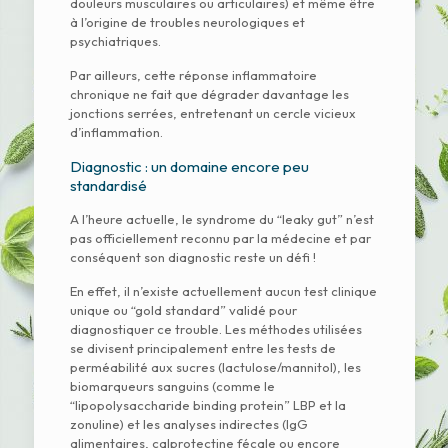
douleurs musculaires ou articulaires) et même être
à l’origine de troubles neurologiques et
psychiatriques.
Par ailleurs, cette réponse inflammatoire
chronique ne fait que dégrader davantage les
jonctions serrées, entretenant un cercle vicieux
d’inflammation.
Diagnostic : un domaine encore peu
standardisé
A l’heure actuelle, le syndrome du “leaky gut” n’est
pas officiellement reconnu par la médecine et par
conséquent son diagnostic reste un défi !
En effet, il n’existe actuellement aucun test clinique
unique ou “gold standard” validé pour
diagnostiquer ce trouble. Les méthodes utilisées
se divisent principalement entre les tests de
perméabilité aux sucres (lactulose/mannitol), les
biomarqueurs sanguins (comme le
“lipopolysaccharide binding protein” LBP et la
zonuline) et les analyses indirectes (IgG
alimentaires, calprotectine fécale ou encore